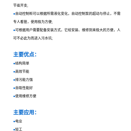
节省开支;
●
自动控制柜可以根据所需液化变化，自动控制泵的超动与停止，不需
专人看管，使用极为方便;
●
可根据用户需要配备安装方式，它给安装、维修到来极大的方便，人
可不必此为而进入污水坑;
主要优点：
●
结构简单
●
高效节能
●
排污能力强
●
自吸性能好
●
使用维修方便
主要应用：
●
电业
●
轻工