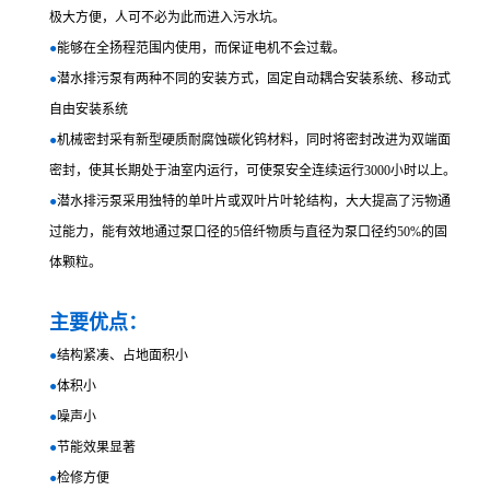
极大方便，人可不必为此而进入污水坑。
●
能够在全扬程范围内使用，而保证电机不会过载。
●
潜水排污泵有两种不同的安装方式，固定自动耦合安装系统、移动式
自由安装系统
●
机械密封采有新型硬质耐腐蚀碳化钨材料，同时将密封改进为双端面
密封，使其长期处于油室内运行，可使泵安全连续运行3000小时以上。
●
潜水排污泵采用独特的单叶片或双叶片叶轮结构，大大提高了污物通
过能力，能有效地通过泵口径的5倍纤物质与直径为泵口径约50%的固
体颗粒。
主要优点：
●
结构紧凑、占地面积小
●
体积小
●
噪声小
●
节能效果显著
●
检修方便