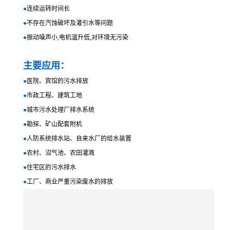
●
连续运转时间长
●
不存在汽蚀破坏及灌引水等问题
●
振动噪声小,电机温升低,对环境无污染
主要应用：
●
医院、宾馆的污水排放
●
市政工程、建筑工地
●
城市污水处理厂排水系统
●
勘探、矿山配套附机
●
人防系统排水站、自来水厂的给水装置
●
农村、沼气池、农田灌溉
●
住宅区的污水排水
●
工厂、商业严重污染废水的排放