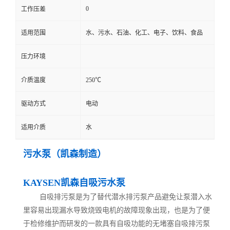
0
工作压差
适用范围
水、污水、石油、化工、电子、饮料、食品
压力环境
介质温度
250℃
驱动方式
电动
适用介质
水
污水泵（凯森制造）
KAYSEN凯森自吸污水泵
自吸排污泵是为了替代潜水排污泵产品避免让泵潜入水
里容易出现漏水导致烧毁电机的故障现象出现，也是为了便
于检修维护而研发的一款具有自吸功能的无堵塞自吸排污泵