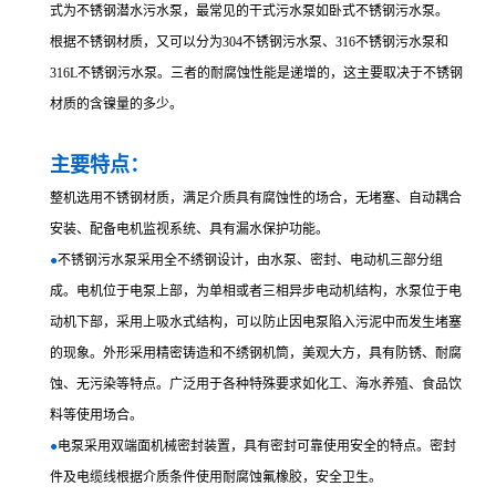
式为不锈钢潜水污水泵，最常见的干式污水泵如卧式不锈钢污水泵。
根据不锈钢材质，又可以分为304不锈钢污水泵、316不锈钢污水泵和
316L不锈钢污水泵。三者的耐腐蚀性能是递增的，这主要取决于不锈钢
材质的含镍量的多少。
主要特点：
整机选用不锈钢材质，满足介质具有腐蚀性的场合，无堵塞、自动耦合
安装、配备电机监视系统、具有漏水保护功能。
●
不锈钢污水泵采用全不绣钢设计，由水泵、密封、电动机三部分组
成。电机位于电泵上部，为单相或者三相异步电动机结构，水泵位于电
动机下部，采用上吸水式结构，可以防止因电泵陷入污泥中而发生堵塞
的现象。外形采用精密铸造和不绣钢机筒，美观大方，具有防锈、耐腐
蚀、无污染等特点。广泛用于各种特殊要求如化工、海水养殖、食品饮
料等使用场合。
●
电泵采用双端面机械密封装置，具有密封可靠使用安全的特点。密封
件及电缆线根据介质条件使用耐腐蚀氟橡胶，安全卫生。