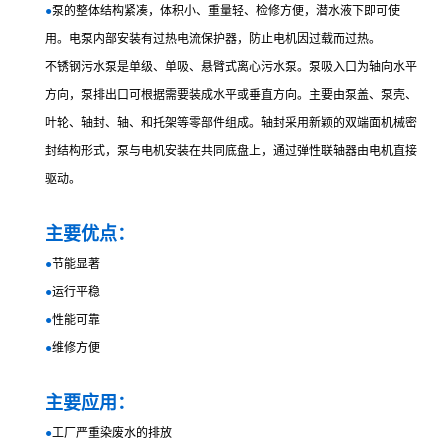
●
泵的整体结构紧凑，体积小、重量轻、检修方便，潜水液下即可使
用。电泵内部安装有过热电流保护器，防止电机因过载而过热。
不锈钢污水泵是单级、单吸、悬臂式离心污水泵。泵吸入口为轴向水平
方向，泵排出口可根据需要装成水平或垂直方向。主要由泵盖、泵壳、
叶轮、轴封、轴、和托架等零部件组成。轴封采用新颖的双端面机械密
封结构形式，泵与电机安装在共同底盘上，通过弹性联轴器由电机直接
驱动。
主要优点：
●
节能显著
●
运行平稳
●
性能可靠
●
维修方便
主要应用：
●
工厂严重染废水的排放