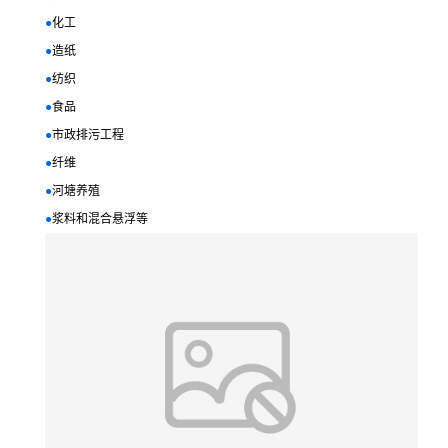
●
化工
●
造纸
●
纺织
●
食品
●
市政排污工程
●
纤维
●
河塘养殖
●
浆料和混合悬浮等