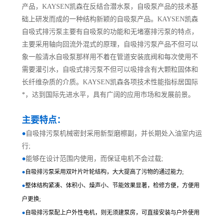
产品，KAYSEN凯森在反结合潜水泵，自吸泵产品的技术基
础上研发而成的一种结构新颖的自吸泵产品。KAYSEN凯森
自吸式排污泵主要有自吸泵的功能和无堵塞排污泵的特点，
主要采用轴向回流外混式的原理，自吸排污泵产品不但可以
象一般清水自吸泵那样用不着在管道安装底阀和每次使用不
需要灌引水，自吸式排污泵不但可以吸排含有大颗粒固体和
长纤维杂质的介质。KAYSEN凯森各项技术性能指标居国际
*，达到国际先进水平，具有广阔的应用市场和发展前景。
主要特点：
●
自吸排污泵机械密封采用新型磨檫副，并长期处入油室内运
行;
●
能够在设计范围内使用，而保证电机不会过载;
●
自吸排污泵采用双叶片叶轮结构，大大提高了污物的通过能力;
●
整体结构紧凑、体积小、燥声小、节能效果显著，检修方便，方便用
户更换;
●
自吸排污泵配上户外性电机，则无须建泵房，可直接安装与户外使用