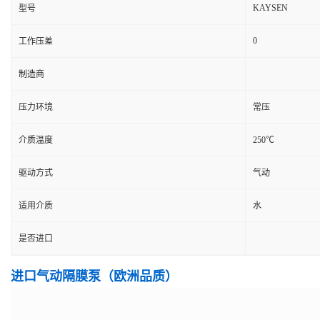
KAYSEN
型号
0
工作压差
制造商
压力环境
常压
介质温度
250℃
驱动方式
气动
适用介质
水
是否进口
进口气动隔膜泵（欧洲品质）