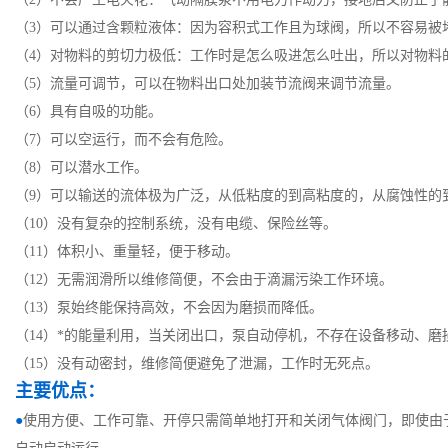
（3）可以通过含颗粒液体：因为容积式工作且为球阀，所以不容易被
（4）对物料的剪切力极低：工作时是怎么吸进怎么吐出，所以对物料
（5）流量可调节，可以在物料出口处加装节流阀来调节流量。
（6）具有自吸的功能。
（7）可以空运行，而不会有危险。
（8）可以潜水工作。
（9）可以输送的流体极为广泛，从低粘度的到高粘度的，从腐蚀性的
（10）没有复杂的控制系统，没有电缆、保险丝等。
（11）体积小、重量轻，便于移动。
（12）无需润滑所以维修简便，不会由于滴漏污染工作环境。
（13）泵始终能保持高效，不会因为磨损而降低。
（14）*的能量利用，当关闭出口，泵自动停机，不存在设备移动、磨
（15）没有动密封，维修简便避免了泄漏，工作时无死点。
主要优点：
●
使用方便、工作可靠、开停只需简单地打开和关闭气体阀门，即使由