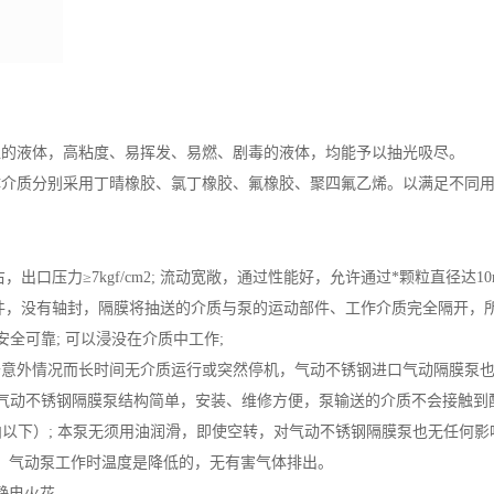
粒的液体，高粘度、易挥发、易燃、剧毒的液体，均能予以抽光吸尽。
体介质分别采用丁晴橡胶、氯丁橡胶、氟橡胶、聚四氟乙烯。以满足不同
出口压力≥7kgf/cm2; 流动宽敞，通过性能好，允许通过*颗粒直径达
无旋转部件，没有轴封，隔膜将抽送的介质与泵的运动部件、工作介质完全隔
全可靠; 可以浸没在介质中工作;
于意外情况而长时间无介质运行或突然停机，气动不锈钢进口气动隔膜泵
该气动不锈钢隔膜泵结构简单，安装、维修方便，泵输送的介质不会接触
泊以下）; 本泵无须用油润滑，即使空转，对气动不锈钢隔膜泵也无任何影
，气动泵工作时温度是降低的，无有害气体排出。
静电火花。