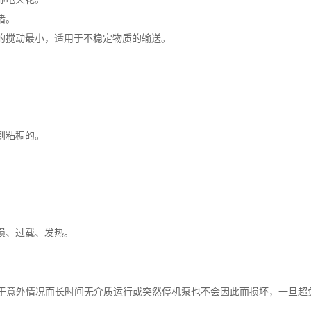
堵。
的搅动最小，适用于不稳定物质的输送。
到粘稠的。
损、过载、发热。
于意外情况而长时间无介质运行或突然停机泵也不会因此而损坏，一旦超