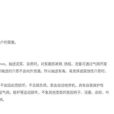
用户的需要。
10mm。抽送泥浆、杂质时，对泵磨损甚微; 扬程、流量可通过气阀开度
开，所输送的介质不会向外泄漏。所以抽送有毒、易发挥或腐蚀性介质时，
也不会因此而损坏，不旦超负荷，泵会自动地停机，具有自我保护性
到配气阀，联杆等运动部件，不象其他类型的泵因转子、活塞、齿轮、叶
响。