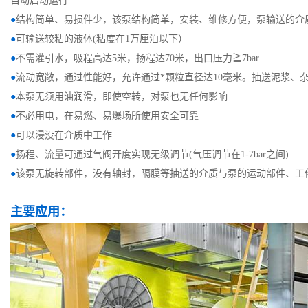
自动启动运行
●
结构简单、易损件少，该泵结构简单，安装、维修方便，泵输送的介
●
可输送较粘的液体(粘度在1万厘泊以下）
●
不需灌引水，吸程高达5米，扬程达70米，出口压力≧7bar
●
流动宽敞，通过性能好，允许通过*颗粒直径达10毫米。抽送泥浆、
●
本泵无须用油润滑，即使空转，对泵也无任何影响
●
不必用电，在易燃、易爆场所使用安全可靠
●
可以浸没在介质中工作
●
扬程、流量可通过气阀开度实现无级调节(气压调节在1-7bar之间)
●
该泵无旋转部件，没有轴封，隔膜等抽送的介质与泵的运动部件、工
主要应用：