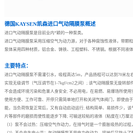
德国KAYSEN凯森进口气动隔膜泵概述
进口气动隔膜泵是目前业内*颖的一种泵类。
进口气动隔膜泵采用压缩空气为动力源，对于各种腐蚀性液体，带颗
泵体采用四种材质，铝合金、铸铁、工程塑料、不锈钢。根据不同液
主要特点：
进口气动隔膜泵不需灌引水，吸程高达5m，产品扬程可以达到70米左右，
实现无级调节（气压调节在1-7kgf/cm2之间）; 该气动隔膜泵
不会造成环境污染和危害人身安全; 不必用电，在易燃、易爆场所使用安
使用方便、工作可靠、开停只需简单地打开和关闭气体阀门，即使由
能，当负荷恢复正常后，又有自动启动运行; 结构简单、易损件少，
片等部件的磨损而使性能逐步下降; 可输送较粘的液体（粘度在1万厘
（1）泵不会过热：压缩空气作动力，在排气时是一个膨胀吸热的过程
（2）不会产生电火花：气动隔膜泵不用电力作动力，接地后又防止了