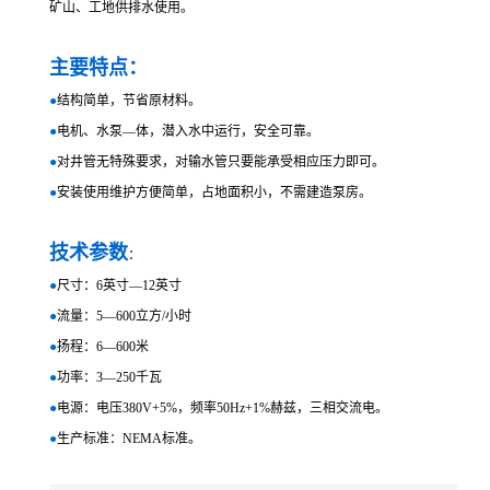
矿山、工地供排水使用。
主要特点：
●
结构简单，节省原材料。
●
电机、水泵—体，潜入水中运行，安全可靠。
●
对井管无特殊要求，对输水管只要能承受相应压力即可。
●
安装使用维护方便简单，占地面积小，不需建造泵房。
技术参数
：
●
尺寸：6英寸—12英寸
●
流量：5—600立方/小时
●
扬程：6—600米
●
功率：3—250千瓦
●
电源：电压380V+5%，频率50Hz+1%赫兹，三相交流电。
●
生产标准：NEMA标准。