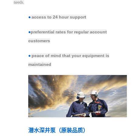
needs.
access to 24 hour support
●
preferential rates for regular account
●
customers
peace of mind that your equipment is
●
maintained
潜水深井泵（原装品质）