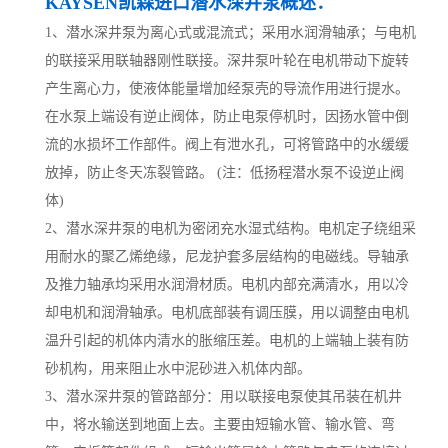
KAYSEN凯森
进
口潜水深井泵概述：
1、潜水深井泵为离心式或混流式；采用水润滑轴承；与电机
的联接采用联轴器刚性联接。深井泵叶轮在电机带动下旋转
产生离心力，使液体能量增加经泵壳的导流作用进行提水。
在水泵上端设有逆止阀体，防止电泵停机时，因扬水管中倒
流的水损坏工作部件。阀上有泄水孔，可将管路中的水缓缓
放掉，防止冬天冻裂管路。 (注：低扬程潜水泵不设逆止阀
体)
2、潜水深井泵的电机为密闭充水湿式结构。电机定子绕组采
用耐水的聚乙烯绝缘，尼龙护套多层结构的电磁线。导轴承
及推力轴承均采用水润滑材质。电机内部充满清水，用以冷
却电机和润滑轴承。电机底部装有调压膜，用以调整由电机
温升引起的机体内清水的胀缩压差。电机的上端轴上装有防
砂机构，用来阻止水中泥砂进入机体内部。
3、潜水深井泵的管路部分：用以联接电泵使其吊装在机井
中，将水输送到地面上去。主要由短输水管、输水管、弯