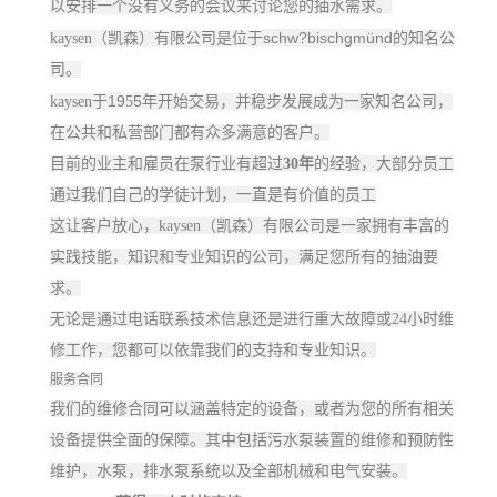
以安排一个没有义务的会议来讨论您的抽水需求。
schw?bischgmünd
kaysen（凯森）有限公司是位于
的知名公
司。
19
5
kaysen于
5
年开始交易，并稳步发展成为一家知名公司，
在公共和私营部门都有众多满意的客户。
目前的业主和雇员在泵行业有超过
30
年
的经验，大部分员工
通过我们自己的学徒计划，一直是有价值的员工
这让客户放心，kaysen（凯森）有限公司是一家拥有丰富的
实践技能，知识和专业知识的公司，满足您所有的抽油要
求。
无论是通过电话联系技术信息还是进行重大故障或
24
小时维
修工作，您都可以依靠我们的支持和专业知识。
服务合同
我们的维修合同可以涵盖特定的设备，或者为您的所有相关
设备提供全面的保障。其中包括污水泵装置的维修和预防性
维护，水泵，排水泵系统以及全部机械和电气安装。