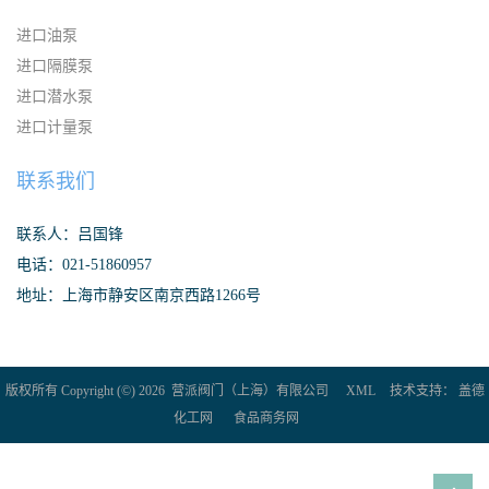
进口油泵
进口隔膜泵
进口潜水泵
进口计量泵
联系我们
联系人：吕国锋
电话：021-51860957
地址：上海市静安区南京西路1266号
版权所有 Copyright (©) 2026
营派阀门（上海）有限公司
XML
技术支持：
盖德
化工网
食品商务网