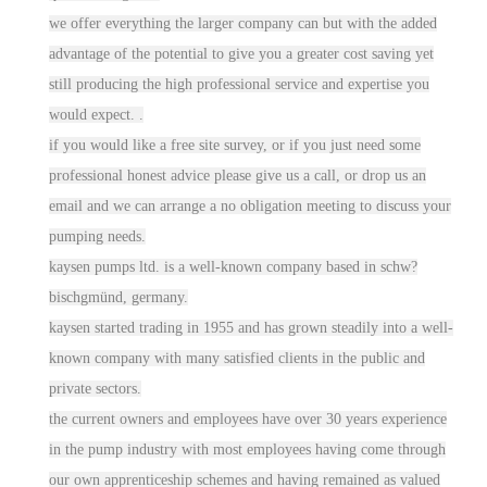
we offer everything the larger co
mpan
y can but with the added
advantage of the potential to give you a greater cost saving yet
still producing the high professional service and expertise you
would expect. .
if you would like a free site survey, or if you just need some
professional honest advice please give us a call, or drop us an
email and we can arrange a no obligation meeting to discuss your
pumping needs.
kaysen pumps ltd. is a well-known co
mpa
ny based in schw?
bischgmünd, germany.
kaysen started trading in 1955 and has grown steadily into a well-
known co
mpa
ny with many satisfied clients in the public and
private sectors.
the current owners and employees have over 30 years experience
in the pump industry with most employees having come through
our own
appre
nticeship schemes and having remained as valued