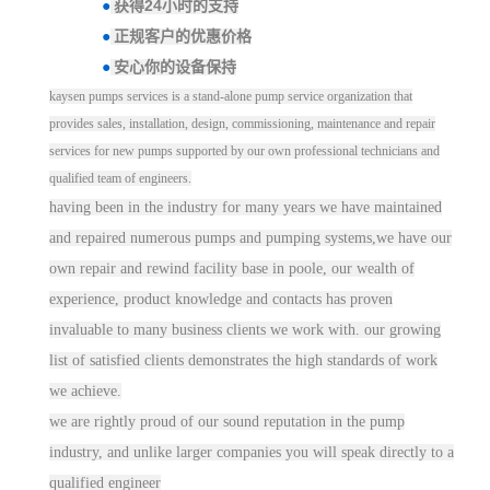
24
●
获得
小时的支持
●
正规客户的优惠价格
●
安心你的设备保持
kaysen pumps services is a stand-alone pump service organization that
provides sales, installation, design, commissioning, maintenance and repair
services for new pumps supported by our own professional technicians and
qualified team of engineers.
having been in the industry for many years we have maintained
and repaired numerous pumps and pumping systems,we have our
own repair and rewind facility base in poole, our wealth of
experience, product knowledge and contacts has proven
invaluable to many business clients we work with. our growing
list of satisfied clients demonstrates the high standards of work
we achieve.
we are rightly proud of our sound reputation in the pump
industry, and unlike larger
companie
s you will speak directly to a
qualified engineer