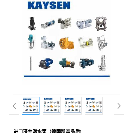
进口深井潜水泵（德国凯森品质)