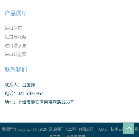
产品展厅
进口油泵
进口隔膜泵
进口潜水泵
进口计量泵
联系我们
联系人：吕国锋
电话：021-51860957
地址：上海市静安区南京西路1266号
版权所有 Copyright (©) 2026
营派阀门（上海）有限公司
XML
技术支持：
盖德
化工网
食品商务网