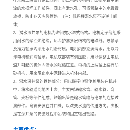
在水泵上端设有逆止阀体，防止电泵停机时，因扬水管中倒
流的水损坏工作部件。阀上有泄水孔，可将管路中的水缓缓
放掉，防止冬天冻裂管路。 (注：低扬程潜水泵不设逆止阀
体)
2、潜水深井泵的电机为密闭充水湿式结构。电机定子绕组采
用耐水的聚乙烯绝缘，尼龙护套多层结构的电磁线。导轴承
及推力轴承均采用水润滑材质。电机内部充满清水，用以冷
却电机和润滑轴承。电机底部装有调压膜，用以调整由电机
温升引起的机体内清水的胀缩压差。电机的上端轴上装有防
砂机构，用来阻止水中泥砂进入机体内部。
3、潜水深井泵的管路部分：用以联接电泵使其吊装在机井
中，将水输送到地面上去。主要由短输水管、输水管、弯
管、夹板等部件组成。短输出管是输水管路与电泵的连接过
渡部件。弯管安装在井口处，以改变水流的传送方向。夹板
是在深井泵的安装过程中吊装和固定输出管路。