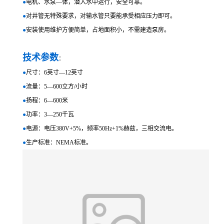
●
电机、水泵—体，潜入水中运行，安全可靠。
●
对井管无特殊要求，对输水管只要能承受相应压力即可。
●
安装使用维护方便简单，占地面积小，不需建造泵房。
技术参数
：
●
尺寸：6英寸—12英寸
●
流量：5—600立方/小时
●
扬程：6—600米
●
功率：3—250千瓦
●
电源：电压380V+5%，频率50Hz+1%赫兹，三相交流电。
●
生产标准：NEMA标准。