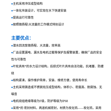
●
主机采用冲压成型结构
●
一体化吊装设计，可实现在水下快速安装
●
提高运行可靠性
●
按照微扬程\大流量的工作模式特别设计
主要优点：
●
潜水回流泵微扬程、大流量，效率高
●
厂品设置漏电、漏水及电机过载等保护及报警装置，确保厂品的安全
性与可靠性
●
叶轮具有*的水力设计结构，后掠式叶片具有自洁功能，抗堵塞、防缠
绕
●
结构紧凑，操作维护简单，安装、维修方便，使用寿命长
●
主机采用铸造或不锈钢充压成型结构，体积小、密度高、耐腐蚀、无
噪音
●
电机绕组绝缘等级为F级，防护等级为IP68
●
采用*的 密封材料，两道机械密封，材质为炭化钨――炭化钨，采用