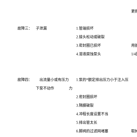
7
更
故障三：
子泄漏
1.管端损坏
1
2.接头松动或破裂
2
3.密封圈已损坏
用
4.溶液腐蚀泵头
1
3
4
故障四：
出流量小或有压力
1.泵的*额定排出压力小于注入压
1
下泵不动作
力
2
2.密封圈损坏
3
3.隔膜破裂
4
4.冲程长度设置不当
5
5.排出管太长
6
6.脚阀的过滤网堵塞
取