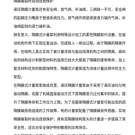
隔膜破裂时自动连锁保护
液压隔膜计量泵还有安全阀、放气阀、补油阀，三阀缺一不可，安全阀
的起跳压力略高于管道系统压力。放气阀作用是排放液力端内气体。补
油阀起到向液力端补油。
顾名思义，隔膜式计量泵利用特殊设计加工的柔性隔膜取代活塞，在驱
动机构作用下实现往复运动，完成吸入－排出过程。由于隔膜的隔离作
用，在结构上真正实现了被计量流体与驱动润滑机构之间的隔离。高科
技的结构设计和新型材料的选用已经大大提高了隔膜的使用寿命，加上
复合材料优异的耐腐蚀特性，隔膜式计量泵成为流体计量应用中的主力
泵型。
在隔膜式计量泵家族成员里，液压隔膜计量泵由于采用了液压油均匀地
驱动隔膜，克服了机械直接驱动方式下泵隔膜受力过分集中的缺点，提
升了隔膜寿命和工作压力上限。为了克服单隔膜式计量泵可能出现的因
隔膜破损而造成的工作故障，有的计量泵配备了隔膜破损传感器，实现
隔膜破裂时自动连锁保护；具有双隔膜结构泵头的计量进一步提高了其
安全性，适合对安全保护特别敏感的应用场合。