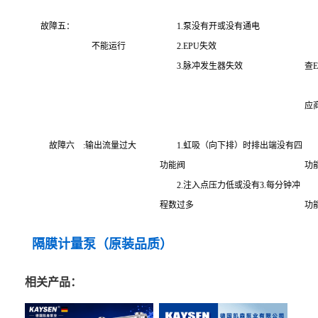
故障五：
1.泵没有开或没有通电
1
不能运行
2.EPU失效
2
3.脉冲发生器失效
查
3
应
故障六
:输出流量过大
1.虹吸（向下排）时排出端没有四
1
功能阀
功
2.注入点压力低或没有3.每分钟冲
2
程数过多
功
3
隔膜计量泵（原装品质）
相关产品：