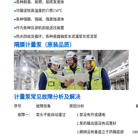
●
各种剧毒、易燃、易挥发液体
●
可输送较高温度的介质150℃
●
各种强酸、强碱、强腐蚀液体
●
作为各种压滤机前级送压装置
●
热水回收及循环；各种瓷器轴浆水泥灌浆灰浆泥浆
隔膜计量泵（原装品质）
计量泵常见故障分析及解决
序号
故障现象
原因分析
解
故障一：
泵头不能自动灌注
1.泵没有开或通电
1
2.泵的输出值没有设置好
2
3.脚阀没有垂直立于药箱底部
10