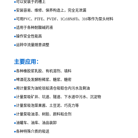
●
可以安装于药槽上
●
安装容易、维修、保养构造上，完全无泄漏
●
可用PVC、PTFE、PVDF、1Cr18Ni9Ti、316等作为泵头材料
●
适用于各种耐酸碱药液
●
操作安全性能高
●
运转中流量随意调整
主要应用：
●
各种橡胶浆乳胶、有机溶剂、填料
●
啤酒花及发酵粉稀浆、糖浆、糖密
●
用计量泵为油轮驳船清仓吸取仓内污水及剩油
●
计量泵吸矿井、坑道、隧道、下水道中污水、沉淀物
●
计量泵吸泡菜果酱、土豆泥、巧克力等
●
计量泵吸油漆、树胶、颜料粘合剂
●
油罐车、油库、油品装卸
●
各种特殊介质的吸送