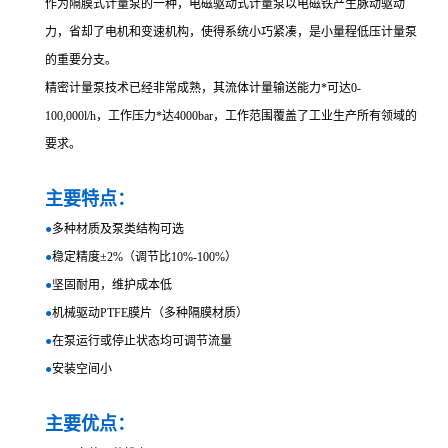
作为隔膜式计量泵的一种，电磁驱动式计量泵以电磁铁产生脉动驱动
力，省却了电机和变速机构，使得系统小巧紧凑，是小量程低压计量泵
的重要分支。
精密计量泵技术已经非常成熟，其流体计量输送能力*可达0-
100,000l/h，工作压力*达4000bar，工作范围覆盖了工业生产所有领域的
要求。
主要特点：
●
多种材质及泵类结构可选
●
稳定精度±2%（调节比10%-100%）
●
坚固耐用，维护成本低
●
机械驱动PTFE膜片（多种隔膜材质）
●
在泵运行或停止状态均可调节流量
●
安装空间小
主要优点：