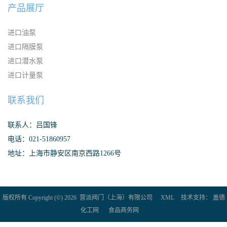
产品展厅
进口油泵
进口隔膜泵
进口潜水泵
进口计量泵
联系我们
联系人：吕国锋
电话：021-51860957
地址：上海市静安区南京西路1266号
版权所有 Copyright (©) 2026
营派阀门（上海）有限公司
XML
技术支持：
盖德
化工网
食品商务网