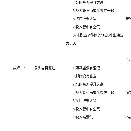
4.泵的吸入提升太高
3
5.吸入管扭曲或盘绕在一起
4
6.接口拧得太紧
安
7.吸入管中有空气
5
8.(未配四功能阀的)泵的排出端压
6
力过大
7
8
子
故障二：
泵头需再灌注
1.药箱里没有溶液
1
2.脚阀没有垂直
2
3.泵的吸入提升过高
3
4.吸入管扭曲或盘绕在一起
灌
5.接口拧得太紧
4
6.吸入管中有空气
5
7.吸入端漏气
不
6