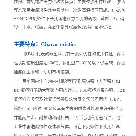
性强、抗机械冲击力优越等优点；主要过流部件叶轮、 泵盖
等均采用金属嵌件外包氟塑料一次性高温模压而成。在-20℃
～150℃温度条件下长期输送任意浓度的硫酸、盐酸、*、硝
酸、王水、强碱、强氧化剂等强腐蚀介质而毫不受损。
主要特点：Characteristics
以F4为代表的氟塑料具有一系列优良的使用特性，耐高
温长期使用温度达160℃。耐低温在-100℃以下仍柔软，耐腐
蚀能耐王水和一切切有机溶剂。
一：目前国内生产的内衬氟塑料型耐腐蚀泵（大型泵）如：
IHF氟塑料驱动大型磁力泵内衬材、FSB氟塑料离心泵、FZB
氟塑料自吸泵及衬氟钢管等质均为聚全氟代乙丙烯（FEP，
简称F46）内衬F46泵及具有优良的耐腐蚀性和良好的刚性，
并能耐冲击、耐振动和耐扭曲，已广泛地应用在石油、化工
工业中输送腐蚀性液体和气体。可在下列条件下使用：温
度-80℃~+160℃，压力≤16公斤/厘米2，真空范围（瞬时，常