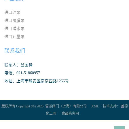
进口油泵
进口隔膜泵
进口潜水泵
进口计量泵
联系我们
联系人：吕国锋
电话：021-51860957
地址：上海市静安区南京西路1266号
版权所有 Copyright (©) 2026
营派阀门（上海）有限公司
XML
技术支持：
盖德
化工网
食品商务网