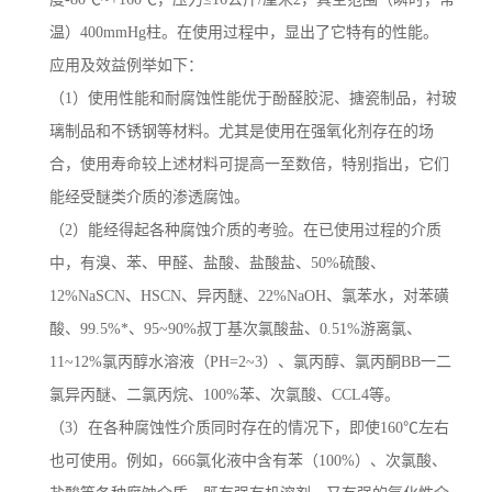
温）400mmHg柱。在使用过程中，显出了它特有的性能。
应用及效益例举如下：
（1）使用性能和耐腐蚀性能优于酚醛胶泥、搪瓷制品，衬玻
璃制品和不锈钢等材料。尤其是使用在强氧化剂存在的场
合，使用寿命较上述材料可提高一至数倍，特别指出，它们
能经受醚类介质的渗透腐蚀。
（2）能经得起各种腐蚀介质的考验。在已使用过程的介质
中，有溴、苯、甲醛、盐酸、盐酸盐、50%硫酸、
12%NaSCN、HSCN、异丙醚、22%NaOH、氯苯水，对苯磺
酸、99.5%*、95~90%叔丁基次氯酸盐、0.51%游离氯、
11~12%氯丙醇水溶液（PH=2~3）、氯丙醇、氯丙酮BB一二
氯异丙醚、二氯丙烷、100%苯、次氯酸、CCL4等。
（3）在各种腐蚀性介质同时存在的情况下，即使160℃左右
也可使用。例如，666氯化液中含有苯（100%）、次氯酸、