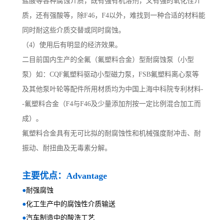
盐酸等各种腐蚀介质，既有强有机溶剂，又有强的氧化性介
质，还有强酸等，除F46，F4以外，难找到一种合适的材料能
同时耐这些介质交替或同时腐蚀。
（4）使用后有明显的经济效果。
二目前国内生产的全氟（氟塑料合金）型耐腐蚀泵（小型
泵）如：CQF氟塑料驱动小型磁力泵，FSB氟塑料离心泵等
及其他泵叶轮等配件所用材质均为中国上海中科院专利材料-
-氟塑料合金（F4与F46及少量添加剂按一定比例混合加工而
成）。
氟塑料合金具有无可比拟的耐腐蚀性和机械强度耐冲击、耐
振动、耐扭曲及无毒素分解。
主要优点：Advantage
●
耐强腐蚀
●
化工生产中的腐蚀性介质输送
●
汽车制造中的酸洗工艺