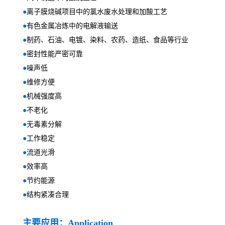
●
离子膜烧碱项目中的氯水废水处理和加酸工艺
●
有色金属冶炼中的电解液输送
●
制药、石油、电镀、染料、农药、造纸、食品等行业
●
密封性能严密可靠
●
噪声低
●
维修方便
●
机械强度高
●
不老化
●
无毒素分解
●
工作稳定
●
流道光滑
●
效率高
●
节约能源
●
结构紧凑合理
主要应用：Application