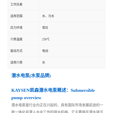
工作压差
适用范围
水、污水
压力环境
常压
介质温度
250℃
驱动方式
电动
适用介质
水
潜水电泵(水泵品牌)
KAYSEN凯森潜水电泵概述：Submersible
pump overview
潜水电泵是行业内正在兴起的、具有国际市场发展前途的一
款一体化并潜入水中工作的提水机械。它主要是在潜水排污