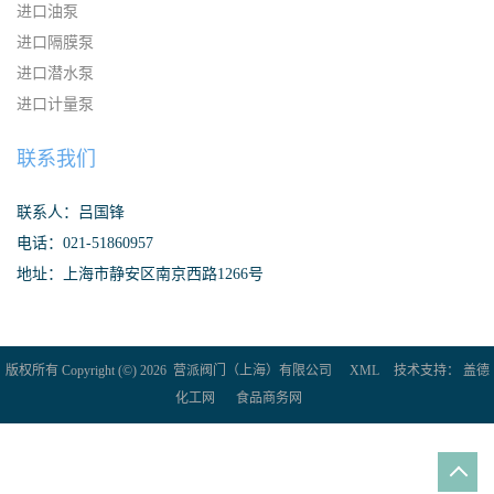
进口油泵
进口隔膜泵
进口潜水泵
进口计量泵
联系我们
联系人：吕国锋
电话：021-51860957
地址：上海市静安区南京西路1266号
版权所有 Copyright (©) 2026
营派阀门（上海）有限公司
XML
技术支持：
盖德
化工网
食品商务网