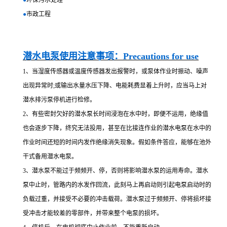
●
环保污水处理
●
市政工程
潜水电泵使用注意事项：Precautions for use
1、当湿度传感器或温度传感器发出报警时，或泵体作业时振动、噪声
出现异常时;或输出水量水压下降、电能耗费显着上升时，应当马上对
潜水排污泵停机进行检修。
2、有些密封欠好的潜水泵长时间浸泡在水中时，即便不运用，绝缘值
也会逐步下降，终究无法投用，甚至在比接连作业的潜水电泵在水中的
作业时间还短的时间内发作绝缘消失现象。假如条件答应，能够在池外
干式备用潜水电泵。
3、潜水泵不能过于频频开、停，否则将影响潜水泵的运用寿命。潜水
泵中止时，管路内的水发作回流，此刻马上再启动则引起电泵启动时的
负载过重，并接受不必要的冲击载荷。潜水泵过于频频开、停将损坏接
受冲击才能较差的零部件，并带来整个电泵的损坏。