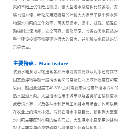
泵的基础上优化改进而成，该大型潜水泵结构比较紧凑，安
装也很方便，叶轮采用双吸泵的叶轮大大提高了整个污水污
物潜水电泵的工作效率，可实现漏水、漏电、过载、超温自
动控制全保功能，安全可靠，维修简便，节省各类水泵站的
整个建设投资不需要建造很大的泵房，并能解决水泵站的防
汛等优点。
主要特点：Main feature
该潜水电泵可以输送含各种纤维或者粪便以及泥浆还有其它
固态悬浮物等超一般清水含义的常温性介质液体温度在40度
以内，超出此温度在40-80°c之间需要定做成带外接水冷却的
热水型潜水泵。大型潜水适用于城市以及各类矿山输送废水
或者污水等，以及各种水利建筑工地排水等场合，也可以用
在农业上的污水排灌。与其它潜水电泵相比，该系列大型潜
水电泵主要区别在泵的结构形式，大型潜水电泵采用的结构
形式主要采用的是双吸泵与排污泵的综合结构形式。