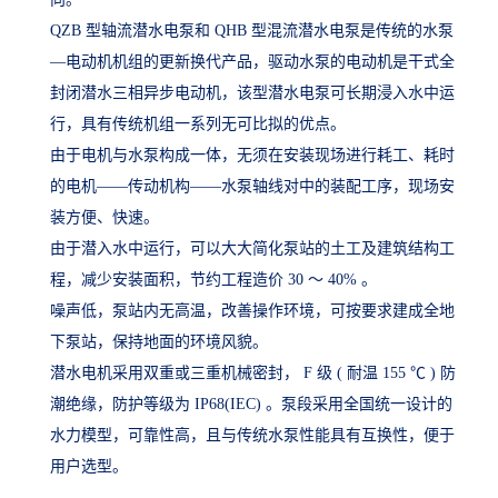
QZB 型轴流潜水电泵和 QHB 型混流潜水电泵是传统的水泵
—电动机机组的更新换代产品，驱动水泵的电动机是干式全
封闭潜水三相异步电动机，该型潜水电泵可长期浸入水中运
行，具有传统机组一系列无可比拟的优点。
由于电机与水泵构成一体，无须在安装现场进行耗工、耗时
的电机——传动机构——水泵轴线对中的装配工序，现场安
装方便、快速。
由于潜入水中运行，可以大大简化泵站的土工及建筑结构工
程，减少安装面积，节约工程造价 30 ～ 40% 。
噪声低，泵站内无高温，改善操作环境，可按要求建成全地
下泵站，保持地面的环境风貌。
潜水电机采用双重或三重机械密封， F 级 ( 耐温 155 ℃ ) 防
潮绝缘，防护等级为 IP68(IEC) 。泵段采用全国统一设计的
水力模型，可靠性高，且与传统水泵性能具有互换性，便于
用户选型。