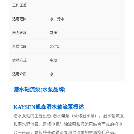
工作压差
适用范围
水、污水
压力环境
常压
介质温度
250℃
驱动方式
电动
适用介质
水
潜水轴流泵(水泵品牌)
KAYSEN凯森潜水轴流泵概述
潜水泵站的主要设备-潜水电泵（简称潜水泵），潜水轴流泵
和潜水混流泵，是将电机与轴流泵和混流泵结合而成的机电
合一产品，是传统长轴轴流泵和混流泵的更新换代产品。