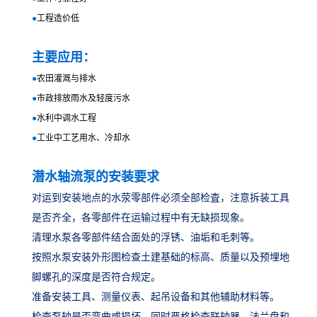
●
工程造价低
主要应用：
●
农田灌溉与排水
●
市政排放雨水及轻度污水
●
水利中调水工程
●
工业中工艺用水、冷却水
潜水轴流泵的安装要求
对运到安装地点的水荥零部件必须全部检査，注意拆装工具
是否齐全，各零部件在运输过程中有无缺损现象。
清理水泵各零部件结合面处的浮锈、油垢和毛刺等。
按照水泵安装外形图检查土建基础的标高、质量以及预埋地
脚螺孔的深度是否符合规定。
准备安装工具、测量仪表、起吊设备和其他辅助材料等。
检査泵轴是否弯曲或损坏，同时严格检查联轴器、法兰盘和