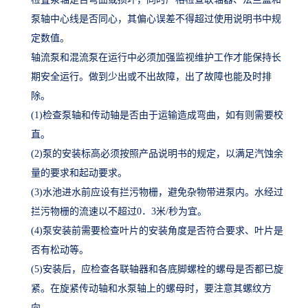
泵轴中心线是否同心，其偏心误差不得超过使用说明书中规
定数值。
轴流泵和混流泵在运行中必须加强监视维护工作才能保持长
期安全运行。做到少出或不出故障，出了故障也能及时排
除。
(1)检查泵轴和传动轴是否由于运输造成弯曲，如有则需要校
直。
(2)泵的安装标高必须按照产品说明书的规定，以满足汽蚀余
量的要求和起动要求。
(3)水池进水前应设有拦污物栅，避免杂物带进泵内。水经过
拦污物栅的流速以不超过0．3米/秒为宜。
(4)泵安装前需要检查叶片的安装角度是否符合要求、叶片是
否有松动等。
(5)安装后，应检查各联轴器和各底脚螺栓的螺母是否都已旋
紧。在旋紧传动轴和水泵轴上的螺母时，要注意其螺纹方
向。