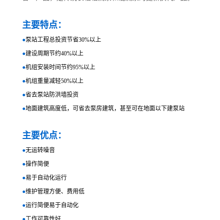
主要特点：
●
泵站工程总投资节省30%以上
●
建设周期节约40%以上
●
机组安装时间节约95%以上
●
机组重量减轻50%以上
●
省去泵站防洪墙投资
●
地面建筑高度低，可省去泵房建筑，甚至可在地面以下建泵站
主要优点：
●
无运转噪音
●
操作简便
●
易于自动化运行
●
维护管理方便、费用低
●
运行简便易于自动化
●
工作可靠性好