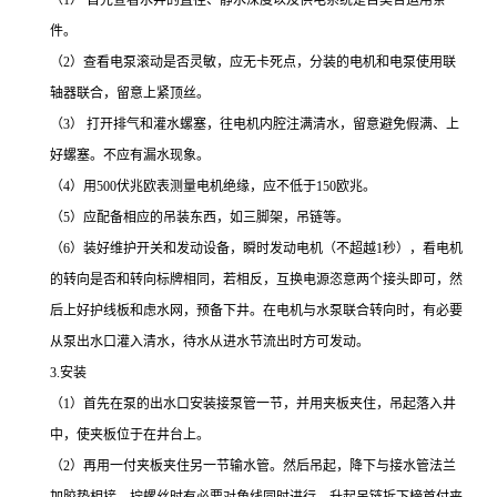
（1） 首先查看水井的直径、静水深度以及供电系统是否契合运用条
件。
（2）查看电泵滚动是否灵敏，应无卡死点，分装的电机和电泵使用联
轴器联合，留意上紧顶丝。
（3） 打开排气和灌水螺塞，往电机内腔注满清水，留意避免假满、上
好螺塞。不应有漏水现象。
（4）用500伏兆欧表测量电机绝缘，应不低于150欧兆。
（5）应配备相应的吊装东西，如三脚架，吊链等。
（6）装好维护开关和发动设备，瞬时发动电机（不超越1秒），看电机
的转向是否和转向标牌相同，若相反，互换电源恣意两个接头即可，然
后上好护线板和虑水网，预备下井。在电机与水泵联合转向时，有必要
从泵出水口灌入清水，待水从进水节流出时方可发动。
3.安装
（1）首先在泵的出水口安装接泵管一节，并用夹板夹住，吊起落入井
中，使夹板位于在井台上。
（2）再用一付夹板夹住另一节输水管。然后吊起，降下与接水管法兰