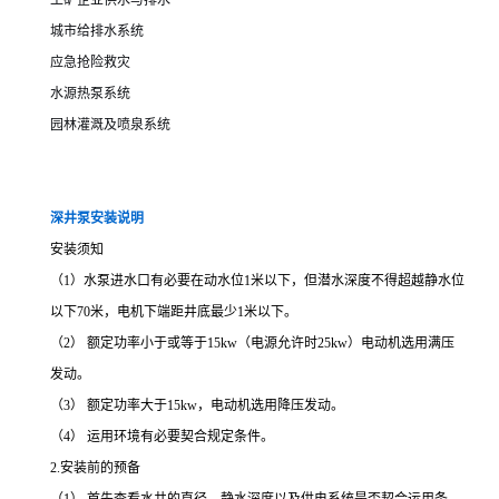
工矿企业供水与排水
城市给排水系统
应急抢险救灾
水源热泵系统
园林灌溉及喷泉系统
深井泵安装说明
安装须知
（1）水泵进水口有必要在动水位1米以下，但潜水深度不得超越静水位
以下70米，电机下端距井底最少1米以下。
（2） 额定功率小于或等于15kw（电源允许时25kw）电动机选用满压
发动。
（3） 额定功率大于15kw，电动机选用降压发动。
（4） 运用环境有必要契合规定条件。
2.安装前的预备