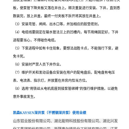
加胶垫相接，拧螺丝时有必要对角线同时进行。升起吊链拆下榜首付夹
板，使泵管下降夹板又落在井台上。顺次重复进行安装、下井，直到悉
数装完，放上井盖，最终一付夹板不拆开将其放在井盖上。
（3）安装弯管、闸阀、出水口等，并加相应的胶垫密封。
（4）电缆线要固定在输水管法兰上的凹槽内，每节用绳固定好，下井
进程要当心，不得碰伤电缆。
（5）下泵进程中如有卡住现象，要想法战胜卡点，不能强行下泵，避
免卡死。
（6）安装时严禁人员下井作业。
（7）维护开关和发动设备应安装在用户的配电盘后，配电盘有电压
表、电流表、指示灯，并放置在井房内恰当方位。
（8）选用“用铁丝从电机底座到接泵管绑缚”的强行维护措施，以避免
意外事故发生。
凯森KAYSEN深井泵（不锈钢深井泵）使用业绩
山东铝业股份有限公司、湖北能特科技股份有限公司、湖北兴发
化工集团股份有限公司、新疆惠尔磷盐化工科技有限公司、江苏