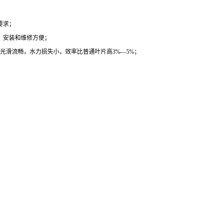
要求；
，安装和维修方便；
光滑流畅，水力损失小，效率比普通叶片高3%—5%；