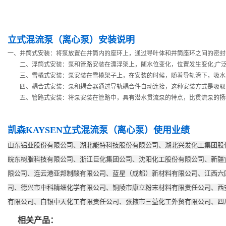
立式混流泵（离心泵）安装说明
一、井筒式安装：将泵放置在井筒内的座环上，通过导叶体和井筒座环之间的密封
二、浮筒式安装：泵和管路安装在漂浮架上，随水位变化，位置发生变化;广泛
三、雪橇式安装：泵安装在雪橇架子上，在安装的时候，随着导轨滑下，吸水段
四、耦合式安装：泵和耦合器通过导轨耦合件自动连接，这种安装方式是吸取了
五、管路式安装：将泵安装在管路中，具有潜水贯流泵的特点，比贯流泵的扬
凯森KAYSEN
立式混流泵（离心泵）
使用业绩
山东铝业股份有限公司、湖北能特科技股份有限公司、湖北兴发化工集团股
皖东树脂科技有限公司、浙江巨化集团公司、沈阳化工股份有限公司、新疆
限公司、连云港亚邦制酸有限公司、蓝星（成都）新材料有限公司、江西六
司、德兴市中科精细化学有限公司、铜陵市康立粉末材料有限责任公司、西
有限公司、白银中天化工有限责任公司、张掖市三益化工外贸有限公司、四
相关产品：