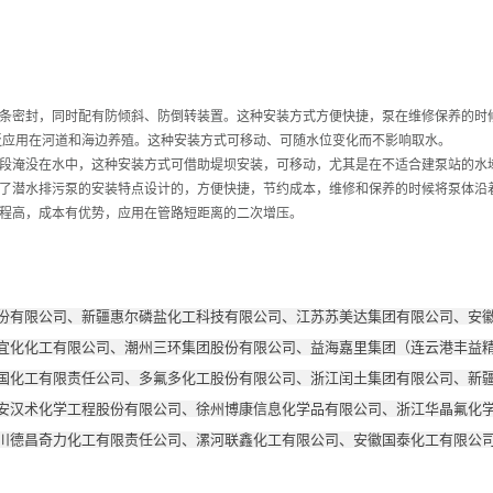
条密封，同时配有防倾斜、防倒转装置。这种安装方式方便快捷，泵在维修保养的时
应用在河道和海边养殖。这种安装方式可移动、可随水位变化而不影响取水。
淹没在水中，这种安装方式可借助堤坝安装，可移动，尤其是在不适合建泵站的水
潜水排污泵的安装特点设计的，方便快捷，节约成本，维修和保养的时候将泵体沿
程高，成本有优势，应用在管路短距离的二次增压。
份有限公司、新疆惠尔磷盐化工科技有限公司、江苏苏美达集团有限公司、安
宜化化工有限公司、潮州三环集团股份有限公司、益海嘉里集团（连云港丰益
国化工有限责任公司、多氟多化工股份有限公司、浙江闰土集团有限公司、新
安汉术化学工程股份有限公司、徐州博康信息化学品有限公司、浙江华晶氟化学
川德昌奇力化工有限责任公司、漯河联鑫化工有限公司、安徽国泰化工有限公