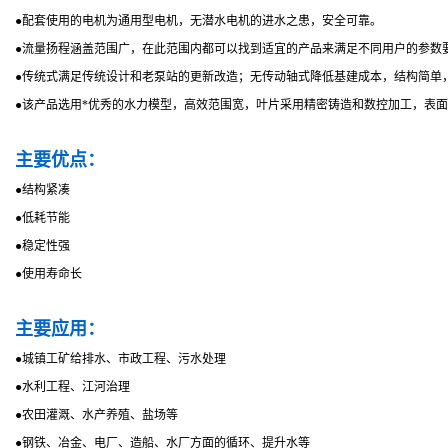
●配套使用的电机为通用型电机，无潜水电机的进水之患，安全可靠。
●流量扬程涵盖范围广，在此范围内都可以找到适宜的产品来满足不同用户的参数
●传统式满足传统设计和老泵站的更新改造；无传动轴式降低基建成本，结构简单
●该产品选用*优秀的水力模型，高效范围宽，叶片采用精密铸造和数控加工，表面
主要优点：
●结构紧凑
●低耗节能
●稳定性强
●使用寿命长
主要应用：
●城镇工矿给排水、市政工程、污水处理
●水利工程、江河治理
●农田灌溉、水产养殖、盐场等
●钢铁、冶金、电厂、造船、水厂方面的循环、提升水等