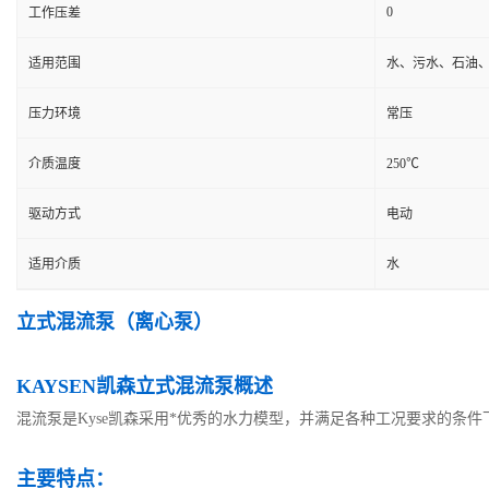
0
工作压差
适用范围
水、污水、石油
压力环境
常压
介质温度
250℃
驱动方式
电动
适用介质
水
立式混流泵（离心泵）
KAYSEN凯森立式混流泵
概述
混流泵是Kyse凯森采用*优秀的水力模型，并满足各种工况要求的条
主要特点：