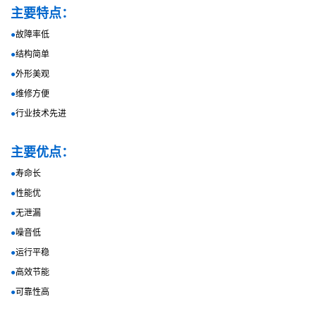
主要特点：
●
故障率低
●
结构简单
●
外形美观
●
维修方便
●
行业技术先进
主要优点：
●
寿命长
●
性能优
●
无泄漏
●
噪音低
●
运行平稳
●
高效节能
●
可靠性高