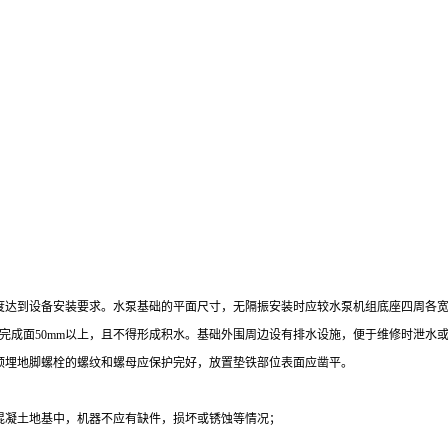
到设备安装要求。水泵基础的平面尺寸，无隔振安装时应较水泵机组底座四周各宽100
面完成面50mm以上，且不得形成积水。基础外围周边设有排水设施，便于维修时泄水
预埋地脚螺栓的螺纹和螺母应保护完好，放置垫铁部位表面应凿平。
混凝土地基中，机器不应有缺件，损坏或锈蚀等情况；
；