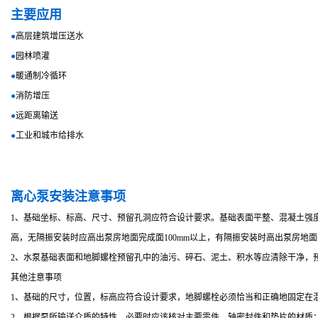
主要应用
●
高层建筑增压送水
●
园林喷灌
●
暖通制冷循环
●
消防增压
●
远距离输送
●
工业和城市给排水
离心泵安装注意事项
1、基础坐标、标高、尺寸、预留孔洞应符合设计要求。基础表面平整、混凝土强度达
高，无隔振安装时应高出泵房地面完成面100mm以上，有隔振安装时高出泵房地
2、水泵基础表面和地脚螺栓预留孔中的油污、碎石、泥土、积水等应清除干净，
其他注意事项
1、基础的尺寸，位置，标高应符合设计要求，地脚螺栓必须恰当和正确地固定在
2、根据泵所输送介质的特性，必要时应该核对主要零件，轴密封件和垫片的材质