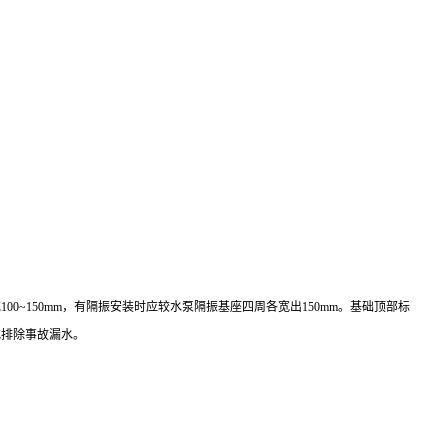
~150mm，有隔振安装时应较水泵隔振基座四周各宽出150mm。基础顶部标
或排除事故漏水。