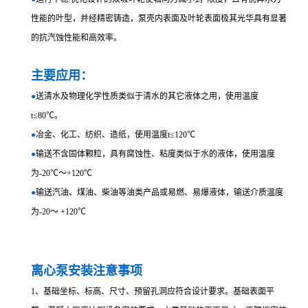
性能的叶型，并经精密铸造，泵壳内表面及叶轮表面极其光华具有显著
的抗汽蚀性能和高效率。
主要应用：
●
送清水及物理化学性质类似于清水的其它液体之用，使用温度
t≤80℃。
●
冶金、化工、纺织、造纸，使用温度t≤120℃
●
输送不含固体颗粒，具有腐蚀性、粘度类似于水的液体，使用温度
为-20℃～+120℃
●
输送汽油、煤油、柴油等油类产品或易燃、易爆液体，输送介质温度
为-20～ +120℃
离心泵安装注意事项
1、基础坐标、标高、尺寸、预留孔洞应符合设计要求。基础表面平