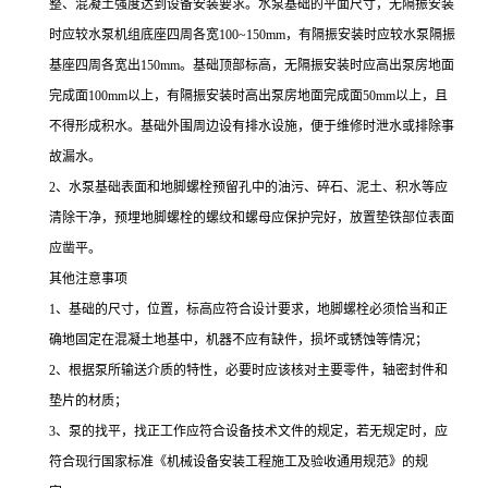
整、混凝土强度达到设备安装要求。水泵基础的平面尺寸，无隔振安装
时应较水泵机组底座四周各宽100~150mm，有隔振安装时应较水泵隔振
基座四周各宽出150mm。基础顶部标高，无隔振安装时应高出泵房地面
完成面100mm以上，有隔振安装时高出泵房地面完成面50mm以上，且
不得形成积水。基础外围周边设有排水设施，便于维修时泄水或排除事
故漏水。
2、水泵基础表面和地脚螺栓预留孔中的油污、碎石、泥土、积水等应
清除干净，预埋地脚螺栓的螺纹和螺母应保护完好，放置垫铁部位表面
应凿平。
其他注意事项
1、基础的尺寸，位置，标高应符合设计要求，地脚螺栓必须恰当和正
确地固定在混凝土地基中，机器不应有缺件，损坏或锈蚀等情况；
2、根据泵所输送介质的特性，必要时应该核对主要零件，轴密封件和
垫片的材质；
3、泵的找平，找正工作应符合设备技术文件的规定，若无规定时，应
符合现行国家标准《机械设备安装工程施工及验收通用规范》的规