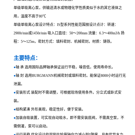
单级单吸离心泵，供输送清水或物理化学性质类似于水的其它液体之
用，温度不高于80℃
单级单吸离心泵设计特点：IS型系列性能范围按设计点计：转速：
2900r/min或1450r/min 吸入口直径：50～200mm 流量：6.3～400m3/h 扬
程：5～125m，密封方式：填料密封、机械密封。材质：铸铁。
主要特点：
●
轴 承 选用国际品牌轴承保证运行平稳，噪音低，使用寿命长。
●
轴 封 选用BURGMANN机械密封或填料密封。能保证8000小时运行无
泄漏。
●
安装形式 装配时不需调整，可根据现场使用条件。分立式或卧式安
装。
●
结构紧凑 外形美观，稳定性好，便于安装。
●
加装自吸装置，可实现自动吸水，即不需安装底阀，不需真空泵，不
需倒灌，泵可以启动。
●
运行平稳 优化设计的双吸叶轮使轴向力减小到*限度，且有优异水力