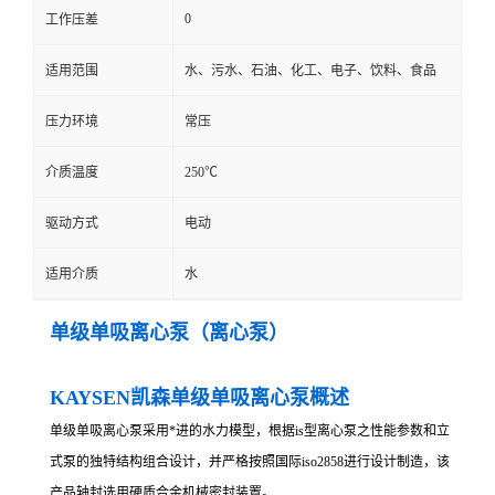
0
工作压差
适用范围
水、污水、石油、化工、电子、饮料、食品
压力环境
常压
介质温度
250℃
驱动方式
电动
适用介质
水
单级单吸离心泵（离心泵）
KAYSEN凯森单级单吸离心泵概述
单级单吸离心泵采用*进的水力模型，根据is型离心泵之性能参数和立
式泵的独特结构组合设计，并严格按照国际iso2858进行设计制造，该
产品轴封选用硬质合金机械密封装置。