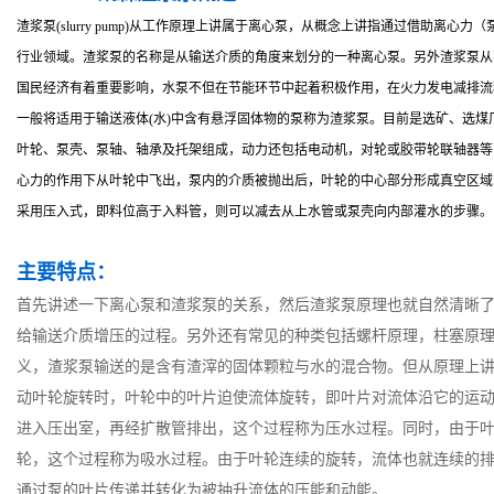
渣浆泵(slurry pump)从工作原理上讲属于离心泵，从概念上讲指通过借
行业领域。渣浆泵的名称是从输送介质的角度来划分的一种离心泵。另外渣浆泵从
国民经济有着重要影响，水泵不但在节能环节中起着积极作用，在火力发电减排流程
一般将适用于输送液体(水)中含有悬浮固体物的泵称为渣浆泵。目前是选矿、选煤
叶轮、泵壳、泵轴、轴承及托架组成，动力还包括电动机，对轮或胶带轮联轴器等
心力的作用下从叶轮中飞出，泵内的介质被抛出后，叶轮的中心部分形成真空区域
采用压入式，即料位高于入料管，则可以减去从上水管或泵壳向内部灌水的步骤。
主要特点：
首先讲述一下离心泵和渣浆泵的关系，然后渣浆泵原理也就自然清晰
给输送介质增压的过程。另外还有常见的种类包括螺杆原理，柱塞原
义，渣浆泵输送的是含有渣滓的固体颗粒与水的混合物。但从原理上
动叶轮旋转时，叶轮中的叶片迫使流体旋转，即叶片对流体沿它的运
进入压出室，再经扩散管排出，这个过程称为压水过程。同时，由于
轮，这个过程称为吸水过程。由于叶轮连续的旋转，流体也就连续的
通过泵的叶片传递并转化为被抽升流体的压能和动能。