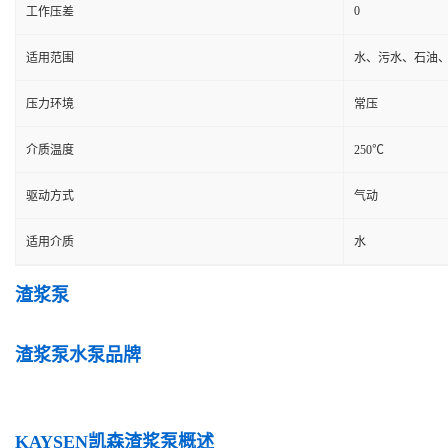
0
工作压差
适用范围
水、污水、石油
压力环境
常压
介质温度
250℃
驱动方式
气动
适用介质
水
渣浆泵
渣浆泵水泵品牌
KAYSEN凯森渣浆泵概述