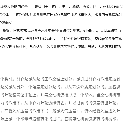
介质的动能和势能的设备。主要适用于：矿山、电厂、疏浚、冶金、化工、建材及石油等
混合体——矿粉泥浆！水泵用电在国家总电量中所占比重很大，水泵的节能情况对
”做贡献。
、悬臂、卧式/立式以及泵壳水平中开/垂直结合等型式，如图所示，其基本结构由
部原理是一致的，当叶轮快速转动时，叶片促使介质很快旋转，旋转着的介质在离
可以实现连续供料，从而达到工艺设计要求的扬程和流量。当然，入料方式目前多
十个类别。离心泵是从泵的工作原理上划分，是通过离心力作用来达到
浆泵又是从另外一个角度来划分泵的，即从输送介质来划分的。顾名思
内的叶轮装置位于轴上，并与原动机连接形成一个整体。当原动机机带
性力的作用下，从中心向叶轮边缘流去，并以很高的的速度流出叶轮，
时，在吸入端压强的作用下（一般是大气压强），流体经吸入室进入叶
实际上是一个能量传递和转化的过程。它将电动机高速旋转的机械能，