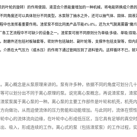
助离心力（泵的叶轮的旋转）的作用使固、液混合介质能量增加的一种机械，将电能转换成
不同角度还可以具体划分不同类型。水泵除了抽水之外，还可以抽气体、固体、固液
中也发挥着重要作用。渣浆泵不但比同类产品节能4%-8%，还为大气脱离雾霾“魔爪
厂各工艺流程中不可缺少的设备之一。渣浆泵可按不同原则分为单级/多级、单吸/双吸
，耐磨件还包括衬板轴套等，密封件包括轴封、副叶轮等，支撑件包括支架等，但内
，介质在大气压力（或水压）的作用下通过管网压到了进料管内。这样循环不已，就
了。离心概念是从泵原理来讲的。泵有许多种，依据不同的角度可划分几
理等可以划分出不同于离心原理的泵。说完离心泵概念，再说渣浆泵，渣
讲渣浆泵属于离心泵的一种。离心泵的主要工作部件是叶轮和机壳，机壳
动方向做功，从而迫使流体的压力势能和动能增加。与此同时，流体在惯
叶轮中心的流体流向边缘，在叶轮中心形成低压区，当它具有足够的真空
排出、吸入，形成连续的工作。离心式的泵（包括渣浆泵）的工作过程，