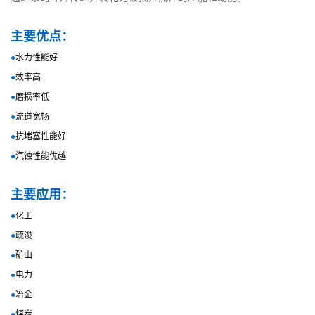
主要优点：
●
水力性能好
●
效率高
●
磨损率低
●
流道宽畅
●
抗堵塞性能好
●
汽蚀性能优越
主要应用：
●
化工
●
疏浚
●
矿山
●
电力
●
冶金
●
煤炭