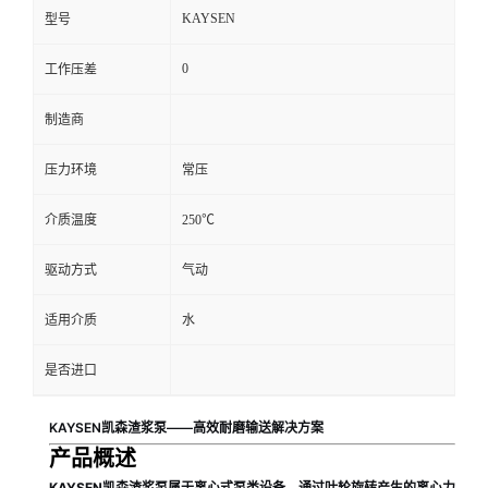
KAYSEN
型号
0
工作压差
制造商
压力环境
常压
介质温度
250℃
驱动方式
气动
适用介质
水
是否进口
KAYSEN凯森渣浆泵——高效耐磨输送解决方案
产品概述
KAYSEN凯森渣浆泵属于离心式泵类设备，通过叶轮旋转产生的离心力