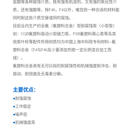
盐酸等各种腐蚀介质，既有强有机溶剂，又有强的氧化性介
质，还有强酸等，除F46，F4以外，难找到一种合适的材料能
同时耐这些介质交替或同时腐蚀。
目前业内生产的全氟（氟塑料合金）型耐腐蚀泵（小型泵）
如：CQB氟塑料驱动小型磁力泵，FSB氟塑料离心泵等及其
他泵叶轮等配件所用材质均为中国上海中科院专利材料--氟
塑料合金（F4与F46及少量添加剂按一定比例混合加工而
成）。
氟塑料合金具有无可比拟的耐腐蚀性和机械强度耐冲击、耐
振动、耐扭曲及无毒素分解。
主要优点：
●
耐强腐蚀
●
工作稳定
●
噪声低
●
机械强度高