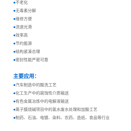
●
不老化
●
无毒素分解
●
维修方便
●
流道光滑
●
效率高
●
节约能源
●
结构紧凑合理
●
密封性能严密可靠
主要应用：
●
汽车制造中的酸洗工艺
●
化工生产中的腐蚀性介质输送
●
有色金属冶炼中的电解液输送
●
离子膜烧碱项目中的氯水废水处理和加酸工艺
●
制药、石油、电镀、染料、农药、造纸、食品等行业