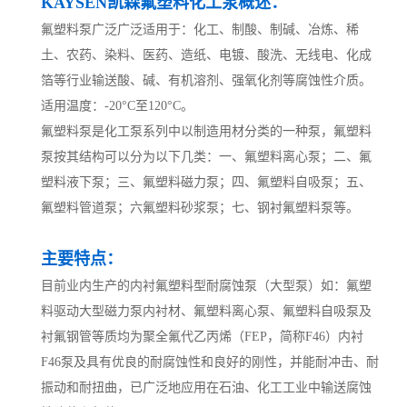
KAYSEN凯森氟塑料化工泵概述：
氟塑料泵广泛广泛适用于：化工、制酸、制碱、冶炼、稀
土、农药、染料、医药、造纸、电镀、酸洗、无线电、化成
箔等行业输送酸、碱、有机溶剂、强氧化剂等腐蚀性介质。
适用温度：-20°C至120°C。
氟塑料泵是化工泵系列中以制造用材分类的一种泵，氟塑料
泵按其结构可以分为以下几类：一、氟塑料离心泵；二、氟
塑料液下泵；三、氟塑料磁力泵；四、氟塑料自吸泵；五、
氟塑料管道泵；六氟塑料砂浆泵；七、钢衬氟塑料泵等。
主要特点：
目前业内生产的内衬氟塑料型耐腐蚀泵（大型泵）如：氟塑
料驱动大型磁力泵内衬材、氟塑料离心泵、氟塑料自吸泵及
衬氟钢管等质均为聚全氟代乙丙烯（FEP，简称F46）内衬
F46泵及具有优良的耐腐蚀性和良好的刚性，并能耐冲击、耐
振动和耐扭曲，已广泛地应用在石油、化工工业中输送腐蚀