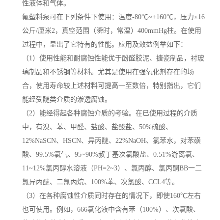
性液体和气体。
氟塑料泵可在下列条件下使用：温度-80℃~+160℃，压力≤16
公斤/厘米2，真空范围（瞬时，常温）400mmHg柱。在使用
过程中，显出了它特有的性能。应用及效益例举如下：
（1）使用性能和耐腐蚀性能优于酚醛胶泥、搪瓷制品，衬玻
璃制品和不锈钢等材料。尤其是使用在强氧化剂存在的场
合，使用寿命较上述材料可提高一至数倍，特别指出，它们
能经受醚类介质的渗透腐蚀。
（2）能经得起各种腐蚀介质的考验。在已使用过程的介质
中，有溴、苯、甲醛、盐酸、盐酸盐、50%硫酸、
12%NaSCN、HSCN、异丙醚、22%NaOH、氯苯水，对苯磺
酸、99.5%氯气、95~90%叔丁基次氯酸盐、0.51%游离氯、
11~12%氯丙醇水溶液（PH=2~3）、氯丙醇、氯丙酮BB一二
氯异丙醚、二氯丙烷、100%苯、次氯酸、CCL4等。
（3）在各种腐蚀性介质同时存在的情况下，即使160℃左右
也可使用。例如，666氯化液中含有苯（100%）、次氯酸、