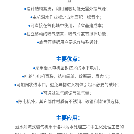
置
●
设计结构紧凑，利用自吸功能无需外接气源；
●
主机潜水作业减少占地面积，噪音小；
●
可直接在氧化塘中使用，节省基建成本；
●
独立移动的曝气装置，曝气时兼有搅拌功能；
●
底盘可根据用户要求作特殊设计。
主要优点：
●
采用潜水电机密封技术的水下电机；
●
叶轮与电机直联，结构简单，效率高，寿命长；
●
可加网状进水口，避免异物进入机体引起不必要的破坏；
●
可通过进气阀调节进气量；
●
除电机外，其它部件材质有不锈钢、碳钢和铸铁供选择。
主要应用：
潜水射流式曝气机用于各种污水处理工程中生化处理工艺的