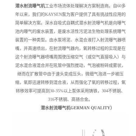
潜水射流曝气机
工业市场流体处理解决方案制造商。自60多
年以来，我们的KAYSEN泵为客户提供了具有挑战性应用的
简单解决方案。
深水自吸式自耦式潜水射流曝气机是向曝气
池内曝气的废水装置，是废水活性污泥法生物处理系统曝气
装置的一种类型。由水泵将泥、水混合液打入射流曝气器喷
嘴，并高速喷出，在射流曝气器内，氧转移过程的实现是在
这个射流曝气器喷嘴周围使压缩空气（或空气直接吸入）与
泥水混合液混合并在吼管中强烈搅动，气泡被粉碎成雾状，
继而在扩散管中由于速头变成压头，微细气泡进一步被压
缩，氧即迅速转移到混合液，从而强化了氧的转移过程，氧
转移效率可提高到30-35%以上
泵体采用铸铁，304不锈钢、
316不锈钢、高铬合金。
潜水射流曝气机GERMAN QUALITY）