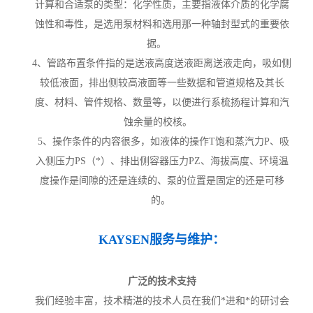
计算和合适泵的类型：化学性质，主要指液体介质的化学腐
蚀性和毒性，是选用泵材料和选用那一种轴封型式的重要依
据。
4、管路布置条件指的是送液高度送液距离送液走向，吸如侧
较低液面，排出侧较高液面等一些数据和管道规格及其长
度、材料、管件规格、数量等，以便进行系梳扬程计算和汽
蚀余量的校核。
5、操作条件的内容很多，如液体的操作T饱和蒸汽力P、吸
入侧压力PS（*）、排出侧容器压力PZ、海拔高度、环境温
度操作是间隙的还是连续的、泵的位置是固定的还是可移
的。
KAYSEN服务与维护：
广泛的技术支持
我们经验丰富，技术精湛的技术人员在我们*进和*的研讨会