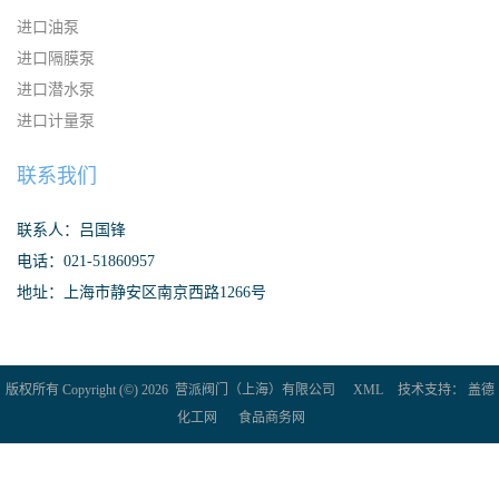
进口油泵
进口隔膜泵
进口潜水泵
进口计量泵
联系我们
联系人：吕国锋
电话：021-51860957
地址：上海市静安区南京西路1266号
版权所有 Copyright (©) 2026
营派阀门（上海）有限公司
XML
技术支持：
盖德
化工网
食品商务网