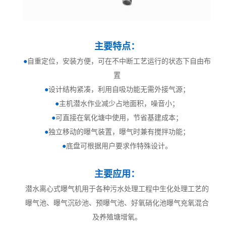
主要特点：
●
自重定位，安装方便，可在不中断工艺运行的状态下自由布
置
●
设计结构紧凑，利用自吸功能无需外接气源；
●
主机潜水作业减少占地面积，噪音小；
●
可直接在氧化塘中使用，节省基建成本；
●
独立移动的曝气装置，曝气时兼有搅拌功能；
●
底盘可根据用户要求作特殊设计。
主要应用：
潜水离心式曝气机用于各种污水处理工程中生化处理工艺的
曝气池、曝气沉砂池、预曝气池、好氧硝化池曝气充氧混合
及养殖塘增氧。