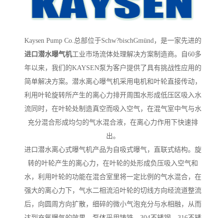
Kaysen Pump Co.总部位于Schw?bischGmünd，是一家先进的
进口
潜水曝气机
工业市场流体处理解决方案制造商。自60多
年以来，我们的KAYSEN泵为客户提供了具有挑战性应用的
简单解决方案。
潜水离心曝气机采用电机和叶轮直接传动，
利用叶轮旋转所产生的离心力排开周围水形成低压区吸入水
流同时，在叶轮处制造真空而吸入空气，在混气室中气与水
充分混合形成均匀的气水混合液，在离心力作用下快速排
出。
进口潜水离心式曝气机产品为自吸式曝气，直联式结构。旋
转的叶轮产生的离心力，在叶轮的处形成负压吸入空气和
水，利用叶轮的功能在混合室里将一定比例的气水混合，在
强大的离心力下，气水二相流沿叶轮的切线方向经流道整流
后，向圆周方向扩散，细碎的微小气泡充分与水相融，从而
达到充氧曝气的效果。
泵体采用铸铁，304不锈钢、316不锈