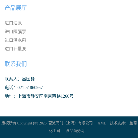
产品展厅
进口油泵
进口隔膜泵
进口潜水泵
进口计量泵
联系我们
联系人：吕国锋
电话：021-51860957
地址：上海市静安区南京西路1266号
版权所有 Copyright (©) 2026
营派阀门（上海）有限公司
XML
技术支持：
盖德
化工网
食品商务网