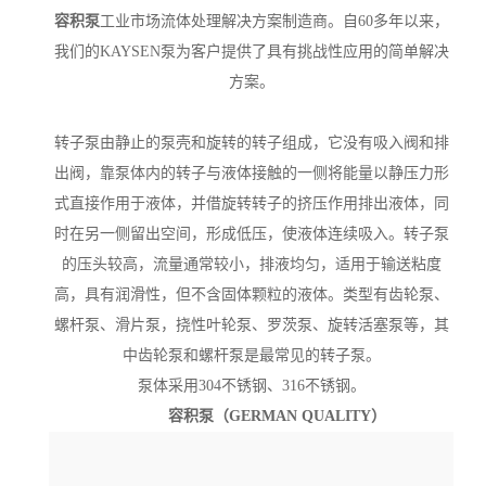
容积泵
工业市场流体处理解决方案制造商。自60多年以来，
我们的KAYSEN泵为客户提供了具有挑战性应用的简单解决
方案。
转子泵由静止的泵壳和旋转的转子组成，它没有吸入阀和排
出阀，靠泵体内的转子与液体接触的一侧将能量以静压力形
式直接作用于液体，并借旋转转子的挤压作用排出液体，同
时在另一侧留出空间，形成低压，使液体连续吸入。转子泵
的压头较高，流量通常较小，排液均匀，适用于输送粘度
高，具有润滑性，但不含固体颗粒的液体。类型有齿轮泵、
螺杆泵、滑片泵，挠性叶轮泵、罗茨泵、旋转活塞泵等，其
中齿轮泵和螺杆泵是最常见的转子泵。
泵体采用304不锈钢、316不锈钢。
容积泵
（GERMAN QUALITY）