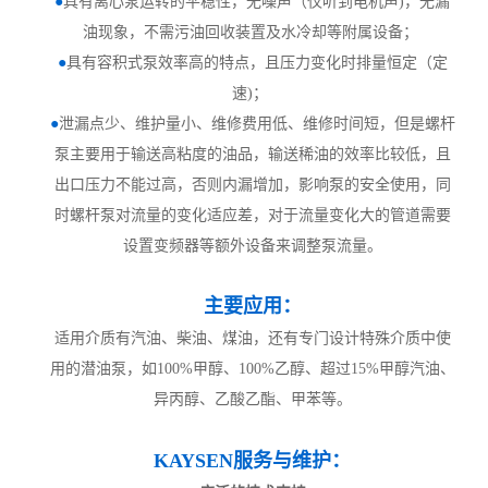
●
具有离心泵运转的平稳性，无噪声（仅听到电机声)，无漏
油现象，不需污油回收装置及水冷却等附属设备；
●
具有容积式泵效率高的特点，且压力变化时排量恒定（定
速)；
●
泄漏点少、维护量小、维修费用低、维修时间短，但是螺杆
泵主要用于输送高粘度的油品，输送稀油的效率比较低，且
出口压力不能过高，否则内漏增加，影响泵的安全使用，同
时螺杆泵对流量的变化适应差，对于流量变化大的管道需要
设置变频器等额外设备来调整泵流量。
主要应用：
适用介质有汽油、柴油、煤油，还有专门设计特殊介质中使
用的潜油泵，如100%甲醇、100%乙醇、超过15%甲醇汽油、
异丙醇、乙酸乙酯、甲苯等。
KAYSEN服务与维护：