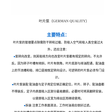
叶片泵
（GERMAN QUALITY）
主要特点：
叶片泵的管理要点除需防干转和过载、防吸入空气和吸入真空度过大
外，还应注意：
●
泵转向改变，则其吸排方向也改变叶片泵都有规定的转向，不允许
反。因为转子叶槽有倾斜，叶片有倒角，叶片底部与排油腔通，配油盘
上的节流槽和吸、排口是按既定转向设计。可逆转的叶片泵必须专门设
计。
●
叶片泵装配 配油盘与定子用定位销正确定位，叶片、转子、配油盘都
不得装反，定子内表面吸入区部分最易磨损，必要时可将其翻转安装，
以使原吸入区变为排出区而继续使用。
●
拆装 注意工作表面清洁，工作时油液应很好过滤。