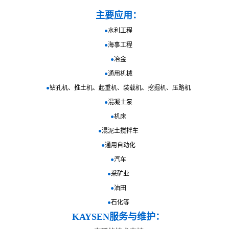
主要应用：
●
水利工程
●
海事工程
●
冶金
●
通用机械
●
钻孔机、推土机、起重机、装载机、挖掘机、压路机
●
混凝土泵
●
机床
●
混泥土搅拌车
●
通用自动化
●
汽车
●
采矿业
●
油田
●
石化等
KAYSEN服务与维护：