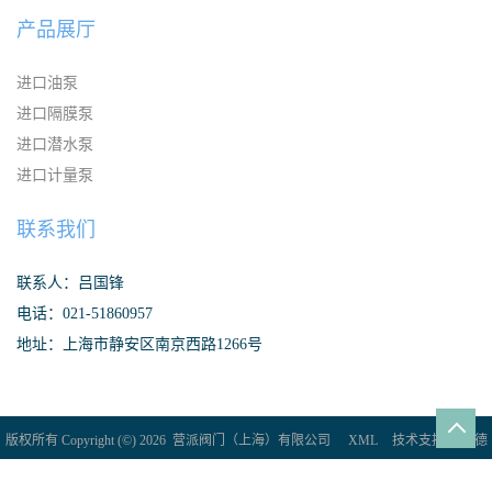
产品展厅
进口油泵
进口隔膜泵
进口潜水泵
进口计量泵
联系我们
联系人：吕国锋
电话：021-51860957
地址：上海市静安区南京西路1266号
版权所有 Copyright (©) 2026
营派阀门（上海）有限公司
XML
技术支持：
盖德
化工网
食品商务网