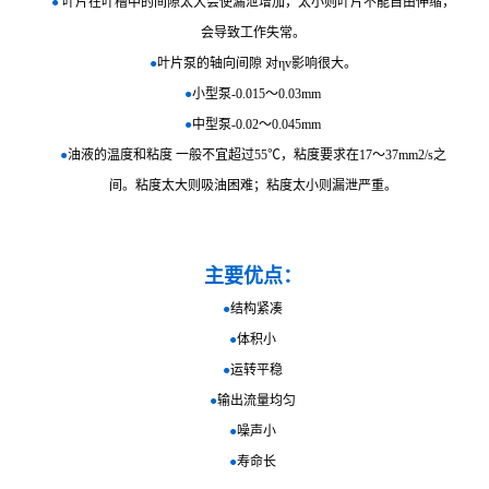
●
叶片在叶槽中的间隙太大会使漏泄增加，太小则叶片不能自由伸缩，
会导致工作失常。
●
叶片泵的轴向间隙 对ηv影响很大。
●
小型泵-0.015～0.03mm
●
中型泵-0.02～0.045mm
●
油液的温度和粘度 一般不宜超过55℃，粘度要求在17～37mm2/s之
间。粘度太大则吸油困难；粘度太小则漏泄严重。
主要优点：
●
结构紧凑
●
体积小
●
运转平稳
●
输出流量均匀
●
噪声小
●
寿命长