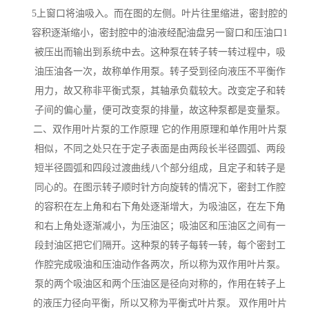
5上窗口将油吸入。而在图的左侧。叶片往里缩进，密封腔的
容积逐渐缩小，密封腔中的油液经配油盘另一窗口和压油口1
被压出而输出到系统中去。这种泵在转子转一转过程中，吸
油压油各一次，故称单作用泵。转子受到径向液压不平衡作
用力，故又称非平衡式泵，其轴承负载较大。改变定子和转
子间的偏心量，便可改变泵的排量，故这种泵都是变量泵。
二、双作用叶片泵的工作原理 它的作用原理和单作用叶片泵
相似，不同之处只在于定子表面是由两段长半径圆弧、两段
短半径圆弧和四段过渡曲线八个部分组成，且定子和转子是
同心的。在图示转子顺时针方向旋转的情况下，密封工作腔
的容积在左上角和右下角处逐渐增大，为吸油区，在左下角
和右上角处逐渐减小，为压油区；吸油区和压油区之间有一
段封油区把它们隔开。这种泵的转子每转一转，每个密封工
作腔完成吸油和压油动作各两次，所以称为双作用叶片泵。
泵的两个吸油区和两个压油区是径向对称的，作用在转子上
的液压力径向平衡，所以又称为平衡式叶片泵。 双作用叶片