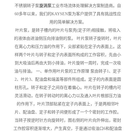
不锈钢转子泵
旋涡泵
工业市场流体处理解决方案制造商。自
60多年以来，我们的KAYSEN泵为客户提供了具有挑战性应
用的简单解决方案。
叶片泵，是转子槽内的叶片与泵壳(定子环)相接触，将吸入
的液体由进油侧压向排油侧的泵。 叶片泵转子旋转时，叶片
在离心力和压力油的作用下，尖部紧贴在定子内表面上。这
样两个叶片与转子和定子内表面所构成的工作容积，先由小
到大吸油后再由大到小排油，叶片旋转一周时，完成一次吸
油与排油。 一、单作用叶片泵的工作原理 泵由转子1、定子
2、叶片3、配油盘和端盖等部件所组成。定子的内表面是圆
柱形孔。转子和定子之间存在着偏心。叶片在转子的槽内可
灵活滑动，在转子转动时的离心力以及通入叶片根部压力油
的作用下，叶片顶部贴紧在定子内表面上，于是两相邻叶
片、配油盘、定子和转子间便形成了一个个密封的工作腔。
当转子按逆时针方向旋转时，图右侧的叶片向外伸出，密封
工作腔容积逐渐增大，产生真空，于是通过吸油口6和配油盘