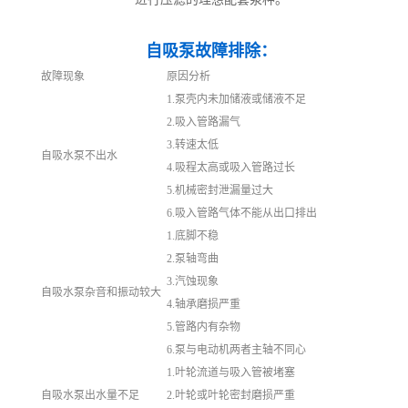
自吸泵故障排除：
故障现象
原因分析
1.泵壳内未加储液或储液不足
2.吸入管路漏气
3.转速太低
自吸水泵不出水
4.吸程太高或吸入管路过长
5.机械密封泄漏量过大
6.吸入管路气体不能从出口排出
1.底脚不稳
2.泵轴弯曲
3.汽蚀现象
自吸水泵杂音和振动较大
4.轴承磨损严重
5.管路内有杂物
6.泵与电动机两者主轴不同心
1.叶轮流道与吸入管被堵塞
自吸水泵出水量不足
2.叶轮或叶轮密封磨损严重