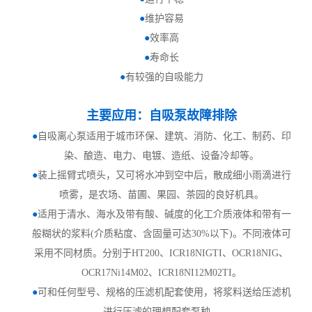
●
维护容易
●
效率高
●
寿命长
●
有较强的自吸能力
主要应用：自吸泵故障排除
●
自吸离心泵适用于城市环保、建筑、消防、化工、制药、印
染、酿造、电力、电镀、造纸、设备冷却等。
●
装上摇臂式喷头，又可将水冲到空中后，散成细小雨滴进行
喷雾，是农场、苗圃、果园、茶园的良好机具。
●
适用于清水、海水及带有酸、碱度的化工介质液体和带有一
般糊状的浆料
(介质粘度、含固量可达30%以下)。不同液体可
采用不同材质。分别于HT200、ICR18NIGTI、OCR18NIG、
OCR17Ni14M02、ICR18NI12M02TI。
●
可和任何型号、规格的压滤机配套使用，将浆料送给压滤机
进行压滤的理想配套泵种。