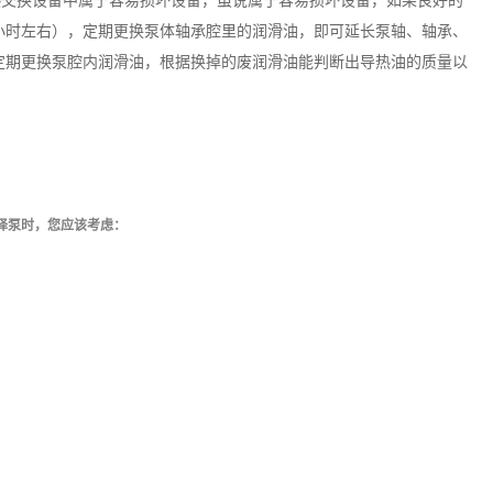
热交换设备中属于容易损坏设备，虽说属于容易损坏设备，如果良好的
0小时左右），定期更换泵体轴承腔里的润滑油，即可延长泵轴、轴承、
定期更换泵腔内润滑油，根据换掉的废润滑油能判断出导热油的质量以
择泵时，您应该考虑：