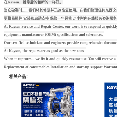
在
Kaysen，维修后的和新的一样好。
当它破裂时......我们将其修复并迅速恢复使用。在我们修理任何东
更换易损件 安装和启动支持 保修一年保修 24小时内在线服务咨询服
At Kaysen Service and Repair Center, our work is to respond as quickly
equipment manufacturer (OEM) specifications and tolerances.
Our certified technicians and engineers provide comprehensive document
At Kaysen, the repairs are as good as the new ones.
When it ruptures... we fix it and quickly resume use. You will receive 
Replacement of consumables Installation and start-up support Warranty
相关产品：