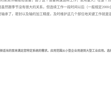
少的泵类传输推动设备，由于这个设备高速运转工作，使用量大，在整个
用虽然跟季节没有很大的关系，但连续工作一段时间以后（一般规定200
是轴承了，密封以及轴的加工精度，及时维护这几个部位地关键工作就是
择适当的泵来满足您特定系统的需求。应用范围从小型企业用途到大型工业应用。选