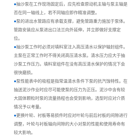
●
抽沙泵在工作现场固定后，应先检查原动机主轴与泵主轴是
否在同一轴线上，若不同轴应即作精准调整。
●
泵的进出水管路应有承载支撑，避免管路重力施加于泵体。
管路安装应从泵进出口法兰向外延伸，并立即做好支撑定
位。
●
抽沙泵工作时必须对填料室注入高压清水以保护轴封组件。
主泵在正常工作时不得关闭高压清水泵。清水压力应大于抽
沙泵工作压力。填料室组件在没有高压清水保护的情况下会
很快磨损。
●
泵性能表中的吸程是指常温清水条件下泵的抗汽蚀特性。在
抽送泥沙作业时应尽可能使泵的压力为正压。泥沙中含有较
大固体颗粒时泵的流量扬程也会受到影响，选型时应对介质
情况予以考量。
●
更换叶轮、衬板等易损件时应对叶轮与前后衬板的间隙进行
调整，叶轮与衬板轴向间隙的大小对泵的性能和使用寿命有
较大影响。