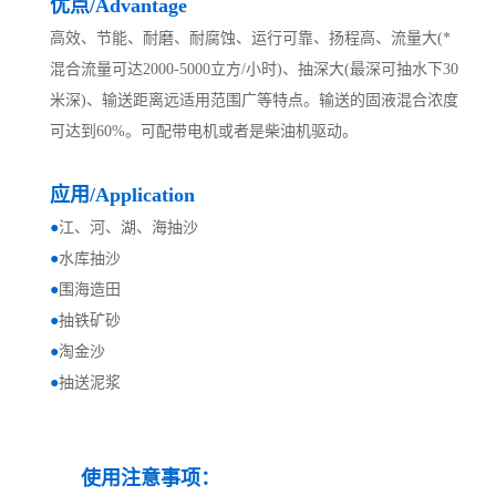
优点
/Advantage
高效、节能、耐磨、耐腐蚀、运行可靠、扬程高、流量大(*
混合流量可达2000-5000立方/小时)、抽深大(最深可抽水下30
米深)、输送距离远适用范围广等特点。输送的固液混合浓度
可达到60%。可配带电机或者是柴油机驱动。
应用/Application
●
江
、
河
、
湖
、
海
抽沙
●
水库抽沙
●
围海造田
●
抽铁矿砂
●
淘金沙
●
抽送泥浆
使用注意事项：