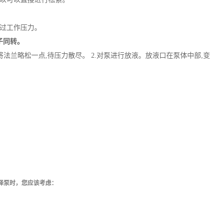
超过工作压力。
子同转。
法兰略松一点,待压力散尽。 2.对泵进行放液。放液口在泵体中部,变
择泵时，您应该考虑：