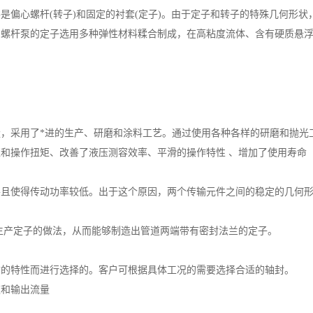
是偏心螺杆(转子)和固定的衬套(定子)。由于定子和转子的特殊几何形
，螺杆泵的定子选用多种弹性材料糅合制成，在高粘度流体、含有硬质悬
，采用了*进的生产、研磨和涂料工艺。通过使用各种各样的研磨和抛光
和操作扭矩、改善了液压测容效率、平滑的操作特性 、增加了使用寿命
并且使得传动功率较低。出于这个原因，两个传输元件之间的稳定的几何
生产定子的做法，从而能够制造出管道两端带有密封法兰的定子。
质的特性而进行选择的。客户可根据具体工况的需要选择合适的轴封。
速和输出流量