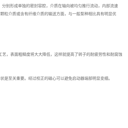
状，分别形成单独的密封容腔，介质在轴向被均匀推行流动，内部流速
浮颗粒介质或含有纤维介质的输送方面，与一般泵种相比具有明显优
工艺，表面粗糙度将大大降低，这样就提高了转子的耐疲劳性和耐腐蚀
形状是至关重要。经过校正的磁心可以避免启动器端部明显变细。