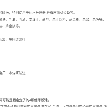
的输送，特别使用于油水分离器
,板框压滤机设备等。
酪块、乳清、啤酒、麦芽汁、酵母、果汁饮料、蔬菜糊、果酱、果冻等。
油、蜂皇浆等。
纸浆，短纤维浆料
电厂：水煤浆输送
故障可能是固定定子的4颗螺母松弛。
下两个螺母对面有固定螺母,要先松,后紧。上两螺母对面没有固定螺母,