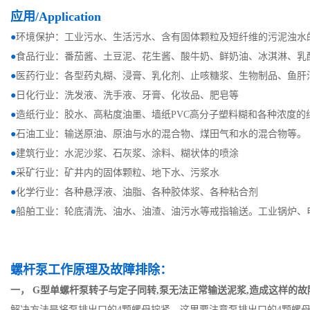
应用/Application
●
环境保护：工业污水、生活污水、含有固体颗粒及短纤维的污泥浊水
●
食品行业：番茄酱、土豆泥、花生酱、酸牛奶、鲜奶油、冰淇淋、乳
●
医药行业：各型药丸糊、浸膏、乳化剂、止咳糖浆、生物制品、鱼肝
●
日化行业：洗发液、洗手液、牙膏、化妆品、肥皂等
●
造纸行业：胶水、高粘度油墨、墙纸
PVC高分子塑料糊和各种浓度的
●
石油工业：输送原油、原油与水的混合物、煤田气和水的混合物等。
●
建筑行业：水泥沙浆、石灰浆、涂料、糊状体的喷涂
●
采矿行业：矿井内的固体颗粒、地下水、污浆水
●
化学行业：各种悬浮液、油脂、各种胶体浆、各种粘合剂
●
船舶工业：轮底清洗、油水、油渣、油污水等戒指输送。工业锅炉、
螺杆泵工作原理及故障排除：
一， G型单螺杆泵转子与定子同转,泵无法正常输送泥浆,造成这样的
解决方法是将泵排出口的4颗螺母拧紧。这里要注意泵排出口的4颗螺母