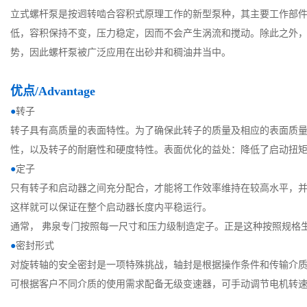
立式螺杆泵是按迥转啮合容积式原理工作的新型泵种，其主要工作部件
低，容积保持不变，压力稳定，因而不会产生涡流和搅动。除此之外
势，因此螺杆泵被广泛应用在出砂井和稠油井当中。
优点
/Advantage
●
转子
转子具有高质量的表面特性。为了确保此转子的质量及相应的表面质量
性，以及转子的耐磨性和硬度特性。表面优化的益处：降低了启动扭矩
●
定子
只有转子和启动器之间充分配合，才能将工作效率维持在较高水平，
这样就可以保证在整个启动器长度内平稳运行。
通常， 弗泉专门按照每一尺寸和压力级制造定子。正是这种按照规格
●
密封形式
对旋转轴的安全密封是一项特殊挑战，轴封是根据操作条件和传输介
可根据客户不同介质的使用需求配备无级变速器，可手动调节电机转