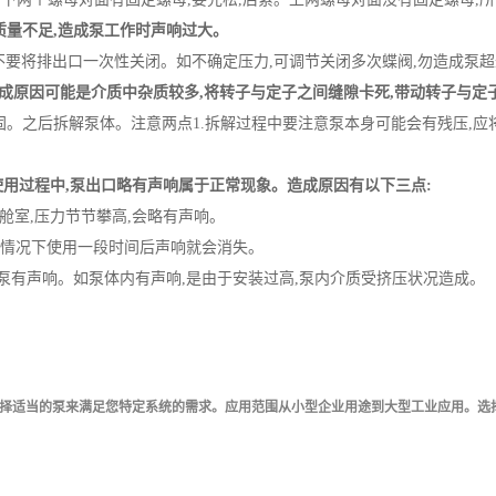
质量不足,造成泵工作时声响过大。
不要将排出口一次性关闭。如不确定压力,可调节关闭多次蝶阀,勿造成泵
成原因可能是介质中杂质较多,将转子与定子之间缝隙卡死,带动转子与定
固。之后拆解泵体。注意两点1.拆解过程中要注意泵本身可能会有残压,应将
使用过程中,泵出口略有声响属于正常现象。造成原因有以下三点:
个舱室,压力节节攀高,会略有声响。
一般情况下使用一段时间后声响就会消失。
,使泵有声响。如泵体内有声响,是由于安装过高,泵内介质受挤压状况造成。
择适当的泵来满足您特定系统的需求。应用范围从小型企业用途到大型工业应用。选