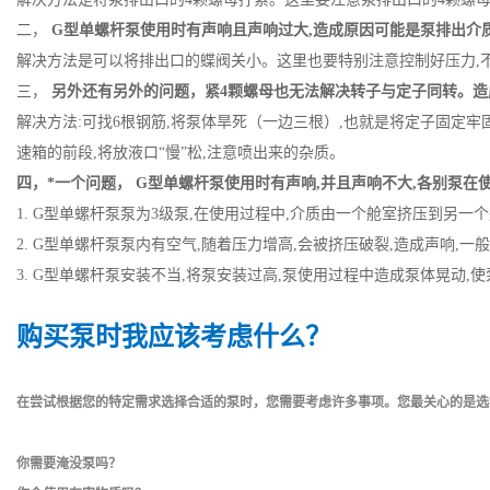
二，
G型单螺杆泵使用时有声响且声响过大,造成原因可能是泵排出介
解决方法是可以将排出口的蝶阀关小。这里也要特别注意控制好压力,
三，
另外还有另外的问题，紧4颗螺母也无法解决转子与定子同转。造
解决方法:可找6根钢筋,将泵体旱死（一边三根）,也就是将定子固定牢
速箱的前段,将放液口“慢”松,注意喷出来的杂质。
四，*一个问题， G型单螺杆泵使用时有声响,并且声响不大,各别泵在
1. G型单螺杆泵泵为3级泵,在使用过程中,介质由一个舱室挤压到另一
2. G型单螺杆泵泵内有空气,随着压力增高,会被挤压破裂,造成声响,
3. G型单螺杆泵安装不当,将泵安装过高,泵使用过程中造成泵体晃动
购买泵时我应该考虑什么？
在尝试根据您的特定需求选择合适的泵时，您需要考虑许多事项。您最关心的是选
你需要淹没泵吗？