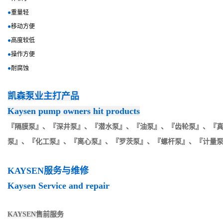
●
重量轻
●
移动方便
●
高度较低
●
操作方便
●
耐腐蚀
凯森泵业主打产品
Kaysen pump owners hit products
『
隔膜泵』、
『
深井泵』
、
『
潜水泵』
、
『
油泵』
、
『
齿轮泵』
、
『
泵』
、
『
化工泵』
、
『
离心泵』
、
『
罗茨泵』
、
『
螺杆泵』
、
『
计量
KAYSEN服务与维修
Kaysen Service and repair
KAYSEN售前服务