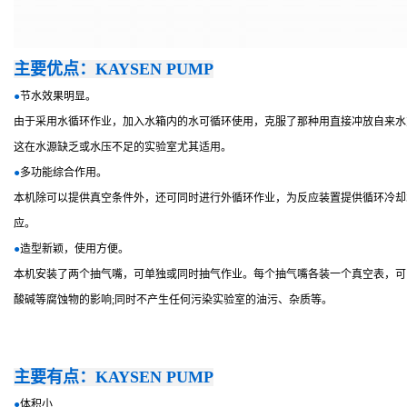
主要优点：KAYSEN PUMP
●
节水效果明显。
由于采用水循环作业，加入水箱内的水可循环使用，克服了那种用直接冲放自来水
这在水源缺乏或水压不足的实验室尤其适用。
●
多功能综合作用。
本机除可以提供真空条件外，还可同时进行外循环作业，为反应装置提供循环冷却
应。
●
造型新颖，使用方便。
本机安装了两个抽气嘴，可单独或同时抽气作业。每个抽气嘴各装一个真空表，可
酸碱等腐蚀物的影响;同时不产生任何污染实验室的油污、杂质等。
主要有点：
KAYSEN PUMP
●
体积小