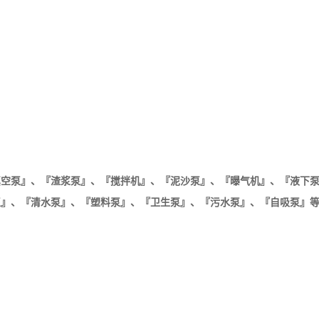
真空泵』
、
『
渣浆泵』
、
『
搅拌机』
、
『
泥沙泵』
、
『
曝气机』
、
『
液下
泵』
、
『
清水泵』
、
『
塑料泵』
、
『
卫生泵』
、
『
污水泵』
、
『
自吸泵』