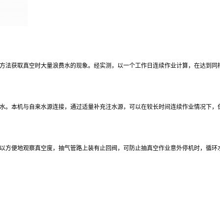
方法获取真空时大量浪费水的现象。经实测，以一个工作日连续作业计算，在达到同样
水。本机与自来水源连接，通过适量补充注水源，可以在较长时间连续作业情况下，
以方便地观察真空度，抽气管路上装有止回阀，可防止抽真空作业意外停机时，循环