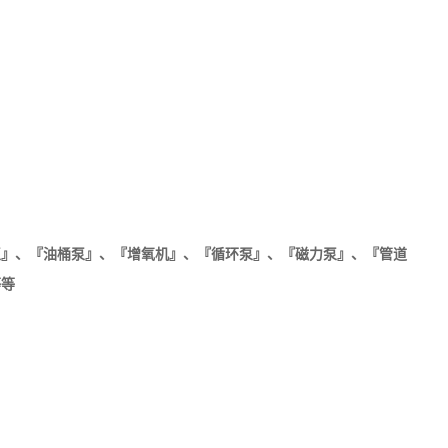
泵』
、
『
油桶泵』
、
『
增氧机』
、
『
循环泵』
、
『
磁力泵』
、
『
管道
等等