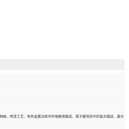
制碱、喷漆工艺、有色金属冶炼中的电解液输送、离子膜项目中的氯水输送、废水