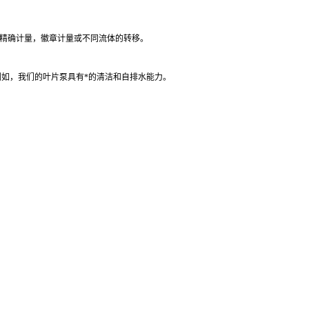
如精确计量，徽章计量或不同流体的转移。
例如，我们的叶片泵具有*的清洁和自排水能力。