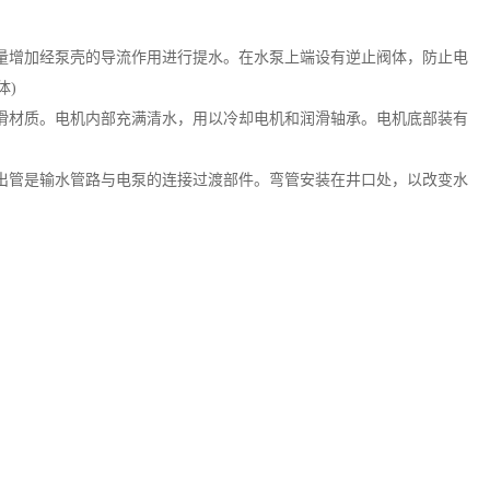
量增加经泵壳的导流作用进行提水。在水泵上端设有逆止阀体，防止电
体)
滑材质。电机内部充满清水，用以冷却电机和润滑轴承。电机底部装有
出管是输水管路与电泵的连接过渡部件。弯管安装在井口处，以改变水