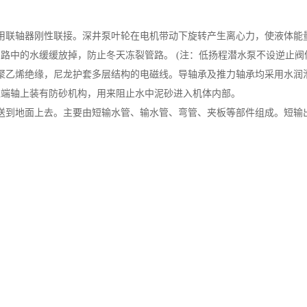
用联轴器刚性联接。深井泵叶轮在电机带动下旋转产生离心力，使液体能
路中的水缓缓放掉，防止冬天冻裂管路。 (注：低扬程潜水泵不设逆止阀
聚乙烯绝缘，尼龙护套多层结构的电磁线。导轴承及推力轴承均采用水润
上端轴上装有防砂机构，用来阻止水中泥砂进入机体内部。
送到地面上去。主要由短输水管、输水管、弯管、夹板等部件组成。短输