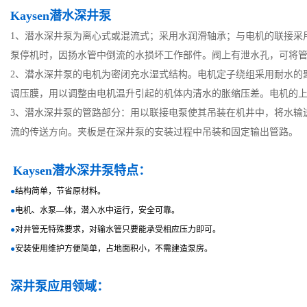
Kaysen潜水深井泵
1、潜水深井泵为离心式或混流式；采用水润滑轴承；与电机的联接采
泵停机时，因扬水管中倒流的水损坏工作部件。阀上有泄水孔，可将管
2、潜水深井泵的电机为密闭充水湿式结构。电机定子绕组采用耐水的
调压膜，用以调整由电机温升引起的机体内清水的胀缩压差。电机的
3、潜水深井泵的管路部分：用以联接电泵使其吊装在机井中，将水输
流的传送方向。夹板是在深井泵的安装过程中吊装和固定输出管路。
Kaysen
潜水深井泵特点：
●
结构简单，节省原材料。
●
电机、水泵—体，潜入水中运行，安全可靠。
●
对井管无特殊要求，对输水管只要能承受相应压力即可。
●
安装使用维护方便简单，占地面积小，不需建造泵房。
深井泵应用领域：