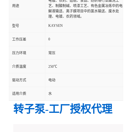
电镀、农药、造纸、食品、纺织等行业酸洗工
用途
艺、制酸制碱、喷漆工艺、有色金属冶炼中的电
解液输送、离子膜项目中的氯水输送、废水处
理、电镀、农药领域。
KAYSEN
型号
0
工作压差
压力环境
常压
介质温度
250℃
驱动方式
电动
适用介质
水
转子泵-工厂授权代理