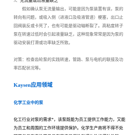
3、
无流量或出液量缺乏
假如确认泵无流量输出，可能是因为泵装置有误，泵的
转向有问题，或吸入侧（进液口及吸液管道）梗塞，出口止
回阀装反或卡死了，也有可能是驱动轴断裂了。高粘度转子
泵在转速过低时会引起液量缺乏，这种现象常常是因为泵的
驱动安装打滑或功率缺乏所致。
对策：检查齿轮泵的实践转速，管路、泵与电机的联接及功
率匹配状况等。
Kaysen
应用领域
化学工业中的泵
化工行业对泵的需求*，该泵既能为员工提供工作能力，又能
为员工和周围的工作环境提供保护。化学生产商将不得不处