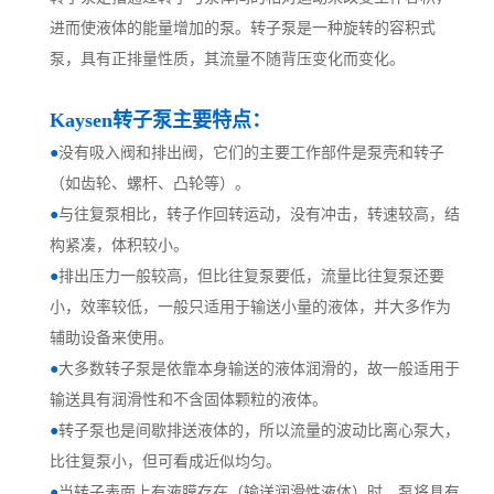
进而使液体的能量增加的泵。转子泵是一种旋转的容积式
泵，具有正排量性质，其流量不随背压变化而变化。
Kaysen转子泵
主要特点：
●
没有吸入阀和排出阀，它们的主要工作部件是泵壳和转子
（如齿轮、螺杆、凸轮等）。
●
与往复泵相比，转子作回转运动，没有冲击，转速较高，结
构紧凑，体积较小。
●
排出压力一般较高，但比往复泵要低，流量比往复泵还要
小，效率较低，一般只适用于输送小量的液体，并大多作为
辅助设备来使用。
●
大多数转子泵是依靠本身输送的液体润滑的，故一般适用于
输送具有润滑性和不含固体颗粒的液体。
●
转子泵也是间歇排送液体的，所以流量的波动比离心泵大，
比往复泵小，但可看成近似均匀。
●
当转子表面上有液膜存在（输送润滑性液体）时，泵将具有