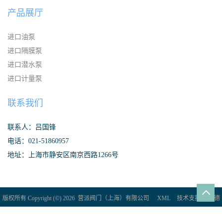
产品展厅
进口油泵
进口隔膜泵
进口潜水泵
进口计量泵
联系我们
联系人：吕国锋
电话：021-51860957
地址：上海市静安区南京西路1266号
版权所有 Copyright (©) 2026
营派阀门（上海）有限公司
XML
技术支持：
盖德
化工网
食品商务网