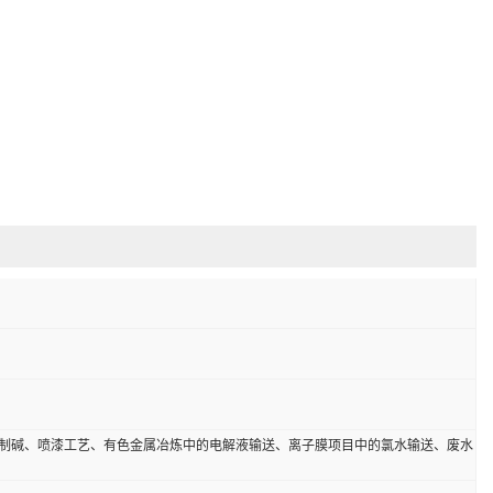
制碱、喷漆工艺、有色金属冶炼中的电解液输送、离子膜项目中的氯水输送、废水