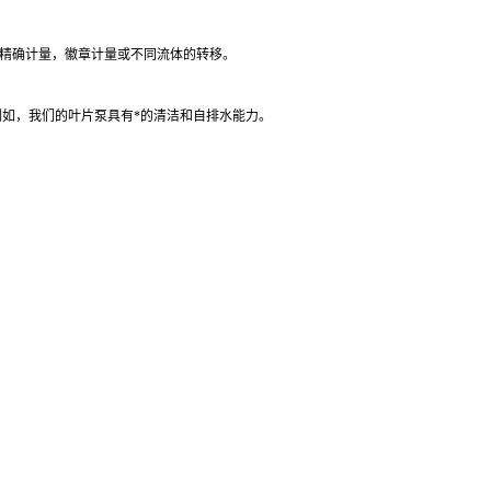
如精确计量，徽章计量或不同流体的转移。
例如，我们的叶片泵具有*的清洁和自排水能力。