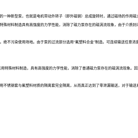
的一种新型泵，也就是电机带动外转子（即外磁钢）总成旋转时，通过磁场的作用磁
特殊材料制造具有高强度的力学性能，消除了磁力泵存在的磁涡流现象，由于介质封
，绝不污染使用场地。由于泵的过流部分选用“氟塑料合金”制造。可连续输送任意浓
套采用特殊材料制造，具有高强度的力学性能，消除了普通磁力泵存在的磁涡流现象。
用不锈钢套与氟塑料材质的隔离套完全隔离，从而真正达到了零泄漏输送，对于输送