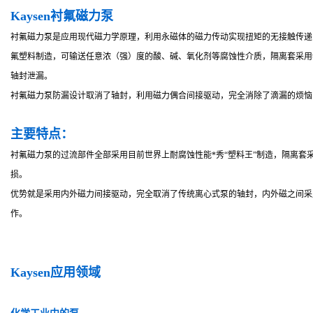
Kaysen衬氟磁力泵
衬氟磁力泵是应用现代磁力学原理，利用永磁体的磁力传动实现扭矩的无接触传递
氟塑料制造，可输送任意浓（强）度的酸、碱、氧化剂等腐蚀性介质，隔离套采用
轴封泄漏。
衬氟磁力泵防漏设计取消了轴封，利用磁力偶合间接驱动，完全消除了滴漏的烦恼
主要特点：
衬氟磁力泵的过流部件全部采用目前世界上耐腐蚀性能*秀“塑料王”制造，隔离
损。
优势就是采用内外磁力间接驱动，完全取消了传统离心式泵的轴封，内外磁之间采
作。
Kaysen
应用领域