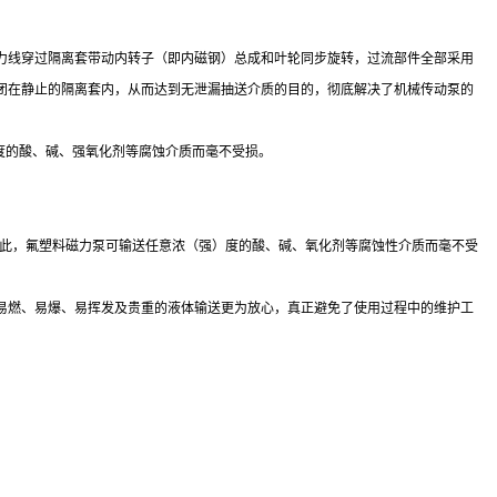
力线穿过隔离套带动内转子（即内磁钢）总成和叶轮同步旋转，过流部件全部采用
闭在静止的隔离套内，从而达到无泄漏抽送介质的目的，彻底解决了机械传动泵的
度的酸、碱、强氧化剂等腐蚀介质而毫不受损。
因此，氟塑料磁力泵可输送任意浓（强）度的酸、碱、氧化剂等腐蚀性介质而毫不受
易燃、易爆、易挥发及贵重的液体输送更为放心，真正避免了使用过程中的维护工