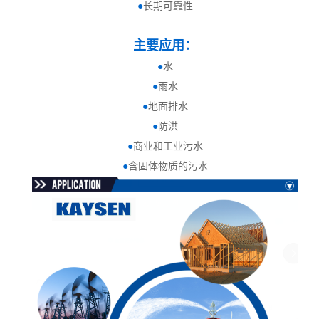
●
长期可靠性
主要应用：
●
水
●
雨水
●
地面排水
●
防洪
●
商业和工业污水
●
含固体物质的污水