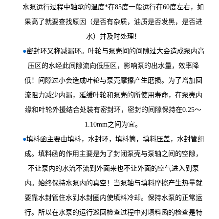
水泵运行过程中轴承的温度*在85度一般运行在60度左右，如
果高了就要查找原因（是否有杂质，油质是否发黑，是否进
水）并及时处理！
●
密封环又称减漏环。叶轮与泵壳间的间隙过大会造成泵内高
压区的水经此间隙流向低压区，影响泵的出水量，效率降
低！间隙过小会造成叶轮与泵壳摩擦产生磨损。为了增加回
流阻力减少内漏，延缓叶轮和泵壳的所使用寿命，在泵壳内
缘和叶轮外援结合处装有密封环，密封的间隙保持在0.25～
1.10mm之间为宜。
●
填料函主要由填料，水封环，填料筒，填料压盖，水封管组
成。填料函的作用主要是为了封闭泵壳与泵轴之间的空隙，
不让泵内的水流不流到外面来也不让外面的空气进入到泵
内。始终保持水泵内的真空！当泵轴与填料摩擦产生热量就
要靠水封管住水到水封圈内使填料冷却。保持水泵的正常运
行。所以在水泵的运行巡回检查过程中对填料函的检查是特