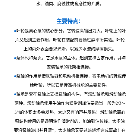
水、油类、腐蚀性或含磨粒的介质。
主要特点：
●
叶轮是离心泵的核心部分，它转速高输出力大，叶轮上的叶
片又起到主要作用，叶轮在装配前要通过静平衡实验。叶轮
上的内外表面要求光滑，以减少水流的摩擦损失。
●
泵体也称泵壳，它是水泵的主体。起到支撑固定作用，并与
安装轴承的托架相连接。
●
泵轴的作用是借联轴器和电动机相连接，将电动机的转距传
给叶轮，所以它是传递机械能的主要部件。
●
轴承是套在泵轴上支撑泵轴的构件，有滚动轴承和滑动轴承
两种。滚动轴承使用牛油作为润滑剂加油要适当一般为2/3～
3/4的体积太多会发热，太少又有响声并发热！滑动轴承离心
泵结构使用的是透明油作润滑剂的，加油到油位线。太多油
要沿泵轴渗出并且漂*，太少轴承又要过热烧坏造成事故！在