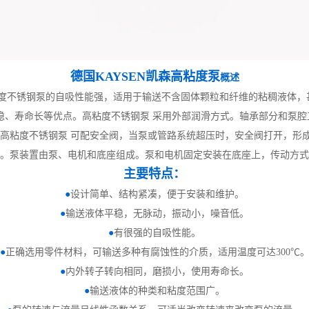
德国KAYSEN凯森高粘度泵
概述
度不锈钢泵的自吸性能强，适用于输送不含固体颗粒和纤维的粘稠液体，
稳、寿命长等优点。高粘度不锈钢泵 采用外部润滑方式。轴承部分和泵
 高粘度不锈钢泵 可配安全阀，当泵或管路系统超压时，安全阀打开，形
。泵装置由泵、电机和底座组成。泵和电机固定安装在底座上，传动方式
主要特点：
●
设计简单、结构紧凑，便于安装和维护。
●
输送液体平稳，无脉动，振动小，噪音低。
●
有很强的自吸性能。
●
正确选用零件材料，可输送多种有腐蚀性的介质，适用温度可达
300℃
●
内外转子转向相同，磨损小，使用寿命长。
●
输送液体的种类和粘度范围广。