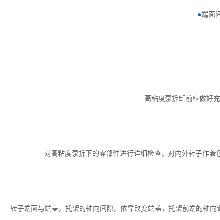
●
端面
高粘度泵拆卸前应做好充
对高粘度泵拆下的零部件进行详细检查，对内外转子作着
转子端面与端盖，托架的轴向间隙，依靠改变端盖，托架前端的轴向