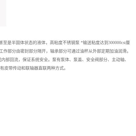
甚至是半固体状态的液体，高粘度不锈钢泵
*输送粘度达到
300000cst厘
腔工作部分由密封部分隔开，轴承部分可通过油杯从外部定期加油润滑。
成内部回流，保证系统安全。泵有泵体、泵盖、安全阀部分、主动轴、
有皮带传动和联轴器直联两种方式。
。