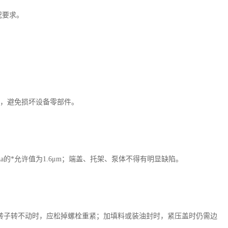
况要求。
，避免损坏设备零部件。
Ra的*允许值为1.6μm；端盖、托架、泵体不得有明显缺陷。
转子转不动时，应松掉螺栓重紧；加填料或装油封时，紧压盖时仍需边