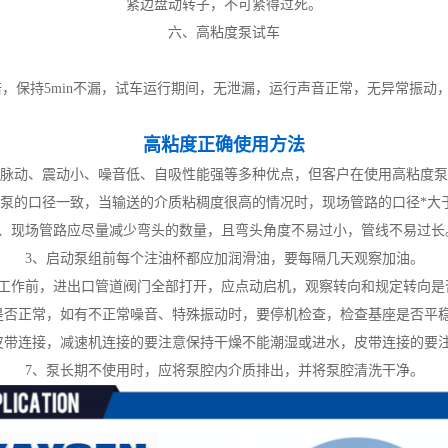
紧边盘动转子，不可紧得过死。
六、高粘度泵试车
5倍，保持5min不漏，试车运行期间，无泄漏，运行声音正常，无异常振
高粘度正确使用方法
脉动、震动小、噪音低、自吸性能强等多种优点，但客户在使用高粘度泵
和泵的口径一致，当输送的介质粘稠度很高的情况时，现场管路的口径*大
2、现场管路应尽量减少弯头的数量，且弯头角度不易过小，管线不易过长
3、启动泵组前每个注油杯都应加润滑油，要每隔几天观察加油。
在工作前，进出口管道阀门全部打开，应点动启机，观察转向和规定转向是
是否正常，如有不正常噪音、特殊振动时，要停机检查，检查基座是否平
皮带连接，减速机连接的要注意保持干燥不能潮湿或进水，皮带连接的要
7、泵长期不使用时，应将泵腔内介质排出，并将泵腔清洗干净。