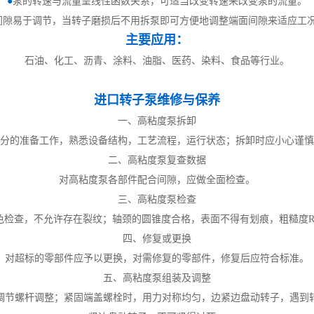
●
泵的转速与流量呈线性函数关系，可适当改变转速来改变泵的流量。
间隙易于调节，当转子磨损后不用拆泵即可方便地调整端面间隙来适应工
主要应用：
石油、化工、沥青、涂料、油脂、医药、染料、食品等行业。
进口转子泵维修与保养
一、高粘度泵拆卸
分的准备工作，熟悉设备结构，工艺流程，运行状态；拆卸时应小心谨慎
二、高粘度泵复查数据
对高粘度泵各部件配合间隙，应做全面检查。
三、高粘度泵检查
色检查，不允许存在裂纹；轴颈的圆锥度合格，表面不得有划痕，粗糙度
四、修复或更换
对超标的零部件应予以更换，对需修复的零部件，修复后应符合标准。
五、高粘度泵组装及调整
调节螺杆调整；紧固端盖螺栓时，用力对称均匀，边紧边盘动转子，遇到