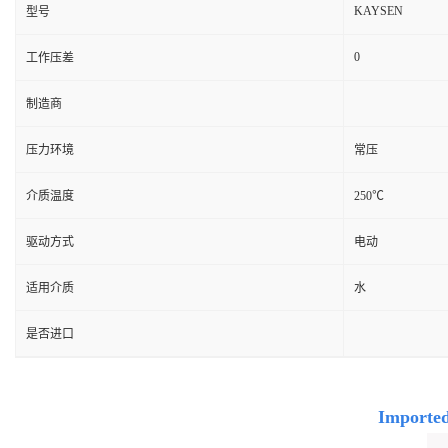
KAYSEN
型号
0
工作压差
制造商
压力环境
常压
介质温度
250℃
驱动方式
电动
适用介质
水
是否进口
Imported