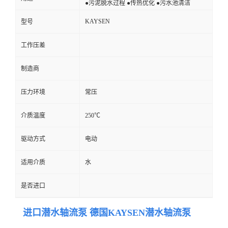
●污泥脱水过程 ●传热优化 ●污水池清洁
KAYSEN
型号
工作压差
制造商
压力环境
常压
介质温度
250℃
驱动方式
电动
适用介质
水
是否进口
进口潜水轴流泵 德国KAYSEN潜水轴流泵