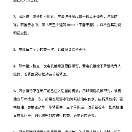
般在0.5mm左右。
2、潜水排污泵长期不用时，应清洗并吊起置于通风干燥处，注意防
冻。若置于水中，每15天至少运转30min（不能干磨），以检查其功能
和适应性。
3、电缆每年至少检查一次，若破损请给予更换。
4、每年至少检查一次电机绝缘及紧固螺钉，若电机绝缘下降请找专人
维修，若紧固螺钉松动请重新紧固。
5、潜水排污泵在出厂前已注入适量的机油，用以润滑机械密封，该机
油应每年检查一次。如果发现潜水轴流泵机油中有水，应将其放掉，更
换机油，更换密封垫，旋紧螺塞。三个星期后，须重新检查，如果机油
又成乳化液，则机械密封应进行检查，必要时应更换。