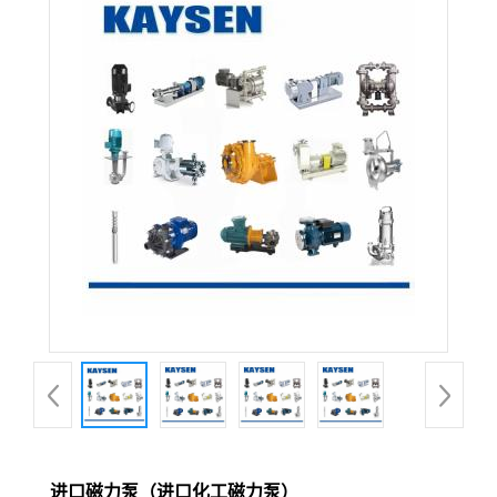
进口磁力泵（进口化工磁力泵）