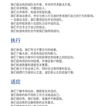
我们是出色的团队合作者，并共同寻求解决方案。
我们寻求帮助，不要怪别人。
我们大声疾呼，知道冲突是机遇。
我们表现出意识，并在与他人打交道时考虑我们自己的行为的影响。
一旦做出决定，我们重视信任并支持团队。
我们会听取其他人在团队讨论中说的话。
我们不仅专注于自己的观点。
我们知道有效的合作使我们独特而成功。
执行
我们承诺。
我们专注于要交付的结果。
我们了解大局，并具有良好的判断力。
我们了解在方框中打勾和获得优异结果之间的区别。
我们是有效的时间经理，并满足客户期望。
我们知道质量和速度至关重要。
我们致力于安全地工作，同时也注意同事的安全。
我们按照行为准则以正直，诚实和公正的态度行事。
适应
我们了解市场动态，拥抱变化并适应。
我们用新的和不同的工作方法挑战自己。
我们很好奇。
我们创新，发展并不断提高。
我们适应新的见解和新的业务重点。