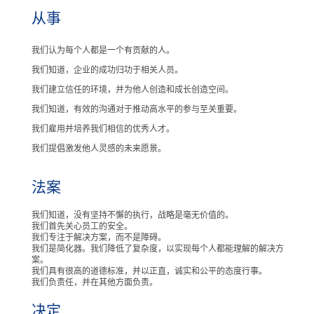
从事
我们认为每个人都是一个有贡献的人。
我们知道，企业的成功归功于相关人员。
我们建立信任的环境，并为他人创造和成长创造空间。
我们知道，有效的沟通对于推动高水平的参与至关重要。
我们雇用并培养我们相信的优秀人才。
我们提倡激发他人灵感的未来愿景。
法案
我们知道，没有坚持不懈的执行，战略是毫无价值的。
我们首先关心员工的安全。
我们专注于解决方案，而不是障碍。
我们是简化器。
我们降低了复杂度，以实现每个人都能理解的解决方
案。
我们具有很高的道德标准，并以正直，诚实和公平的态度行事。
我们负责任，并在其他方面负责。
决定