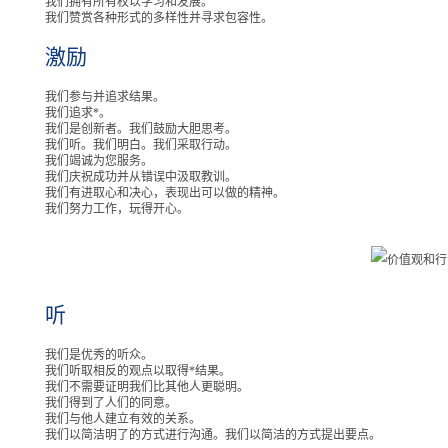
我们拥有所有权以学习和发展。
我们赞赏各种形式的多样性并寻求包容性。
激励
我们参与并追求结果。
我们追求*。
我们是创新者。
我们鼓励大胆思考。
我们听。
我们明白。
我们采取行动。
我们竭诚为您服务。
我们庆祝成功并从错误中汲取教训。
我们有进取心和决心，表现出可以做的精神。
我们努力工作，玩得开心。
听
我们是优秀的听众。
我们听取相反的观点以取得*结果。
我们不需要证明我们比其他人更聪明。
我们得到了人们的同意。
我们与他人建立有效的关系。
我们以简洁明了的方式进行沟通。
我们以简洁的方式提出要点。