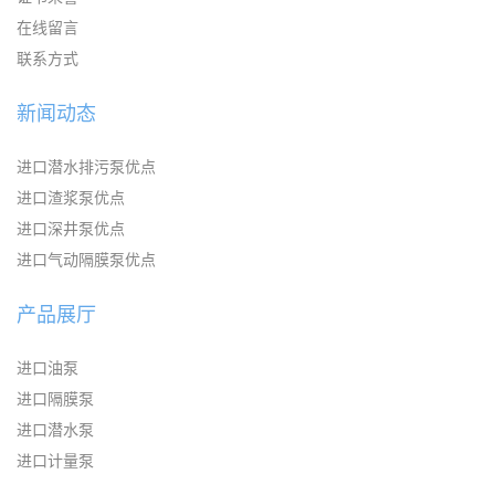
在线留言
联系方式
新闻动态
进口潜水排污泵优点
进口渣浆泵优点
进口深井泵优点
进口气动隔膜泵优点
产品展厅
进口油泵
进口隔膜泵
进口潜水泵
进口计量泵