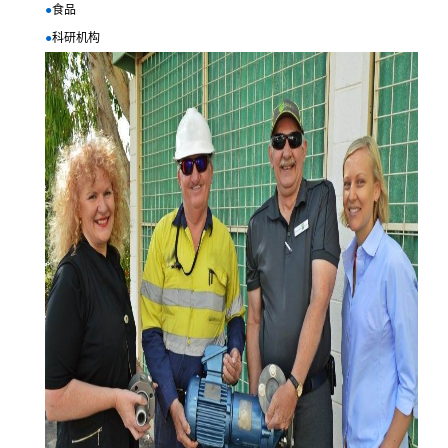
●
食品
●
科研机构