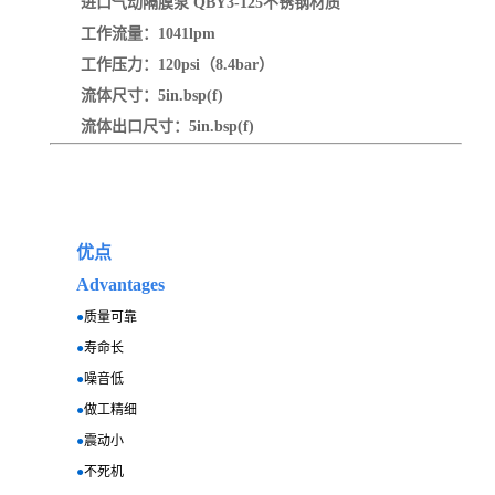
进口气动隔膜泵 QBY3-125不锈钢
材质
工作流量：1041lpm
工作压力：120psi（8.4bar）
流体尺寸：5in.bsp(f)
流体出口尺寸：5in.bsp(f)
优点
Advantages
●
质量可靠
●
寿命长
●
噪音低
●
做工精细
●
震动小
●
不死机