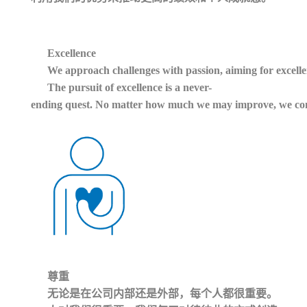
Excellence
We approach challenges with passion, aiming for excelle
The pursuit of excellence is a never-
ending quest. No matter how much we may improve, we contin
尊重
无论是在公司内部还是外部，每个人都很重要。