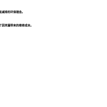
能减排的环保理
念
。
了因泄漏带来的维修成本。