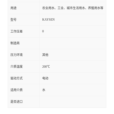
用途
农业用水、工业、城市生活用水、养殖用水等
KAYSEN
型号
0
工作压差
制造商
压力环境
其他
介质温度
200℃
驱动方式
电动
适用介质
水
是否进口