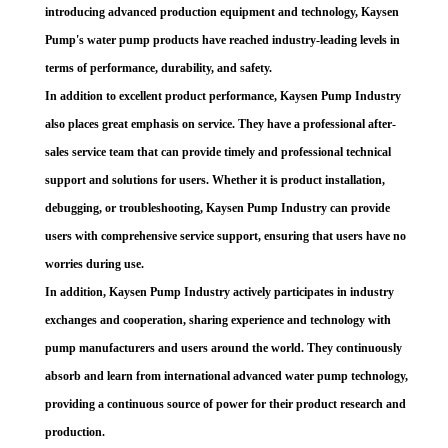
introducing advanced production equipment and technology,
Kaysen
Pump's water pump products have reached industry-leading levels in
terms of performance, durability, and safety.
In addition to excellent product performance,
Kaysen
Pump Industry
also places great emphasis on service. They have a professional after-
sales service team that can provide timely and professional technical
support and solutions for users. Whether it is product installation,
debugging, or troubleshooting,
Kaysen
Pump Industry can provide
users with comprehensive service support, ensuring that users have no
worries during use.
In addition,
Kaysen
Pump Industry actively participates in industry
exchanges and cooperation, sharing experience and technology with
pump manufacturers and users around the world. They continuously
absorb and learn from international advanced water pump technology,
providing a continuous source of power for their product research and
production.