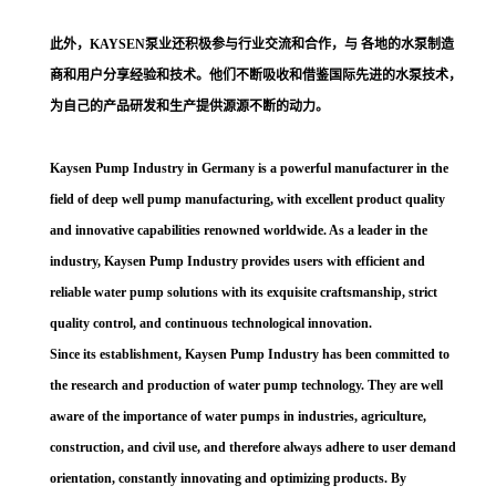
此外，
KAYSEN泵业还积极参与行业交流和合作，与 各地的水泵制造
商和用户分享经验和技术。他们不断吸收和借鉴国际先进的水泵技术，
为自己的产品研发和生产提供源源不断的动力。
Kaysen Pump Industry in Germany is a powerful manufacturer in the
field of deep well pump manufacturing, with excellent product quality
and innovative capabilities renowned worldwide. As a leader in the
industry,
Kaysen
Pump Industry provides users with efficient and
reliable water pump solutions with its exquisite craftsmanship, strict
quality control, and continuous technological innovation.
Since its establishment,
Kaysen
Pump Industry has been committed to
the research and production of water pump technology. They are well
aware of the importance of water pumps in industries, agriculture,
construction, and civil use, and therefore always adhere to user demand
orientation, constantly innovating and optimizing products. By