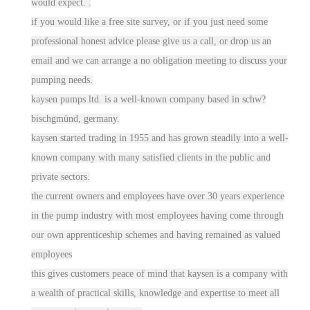
would expect. .
if you would like a free site survey, or if you just need some
professional honest advice please give us a call, or drop us an
email and we can arrange a no obligation meeting to discuss your
pumping needs.
kaysen pumps ltd. is a well-known co
mpa
ny based in schw?
bischgmünd, germany.
kaysen started trading in 1955 and has grown steadily into a well-
known co
mpa
ny with many satisfied clients in the public and
private sectors.
the current owners and employees have over 30 years experience
in the pump industry with most employees having come through
our own
appre
nticeship schemes and having remained as valued
employees
this gives customers peace of mind that kaysen is a c
ompa
ny with
a wealth of practical skills, knowledge and expertise to meet all