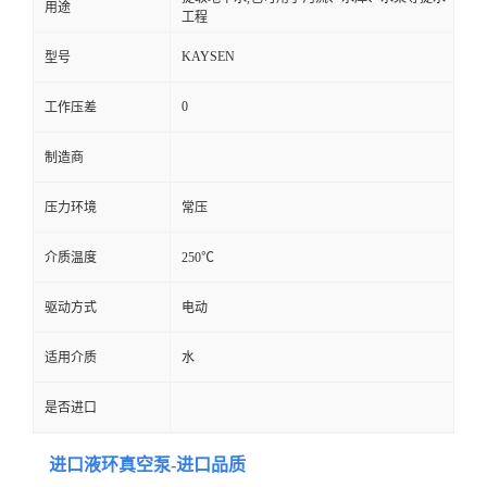
用途
工程
KAYSEN
型号
0
工作压差
制造商
压力环境
常压
介质温度
250℃
驱动方式
电动
适用介质
水
是否进口
进口液环真空泵-进口品质