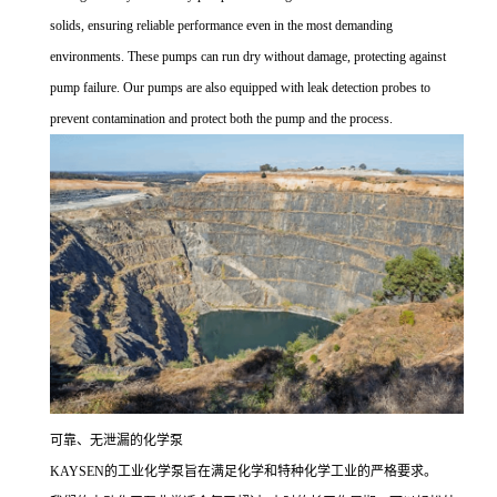
solids, ensuring reliable performance even in the most demanding
environments. These pumps can run dry without damage, protecting against
pump failure. Our pumps are also equipped with leak detection probes to
prevent contamination and protect both the pump and the process.
可靠、无泄漏的化学泵
KAYSEN的工业化学泵旨在满足化学和特种化学工业的严格要求。