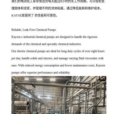
我们的电动化工泵非常适合每天超过8小时的长工作周期，可以轻松处
理固体和泥浆，并管理不同的流体粘度。通过降低能耗和维护成本，
KAYSE泵提供了 的性能和可靠性。
Reliable, Leak-Free Chemical Pumps
Kaysen s industrial chemical pumps are designed to handle the rigorous
demands of the chemical and specialty chemical industries.
Our electric chemical pumps are ideal for long duty cycles of over eight hours
per day, handle solids and slurries, and manage varying fluid viscosities with
ease. With reduced energy consumption and lower maintenance costs, Kaysen
pumps offer superior performance and reliability.