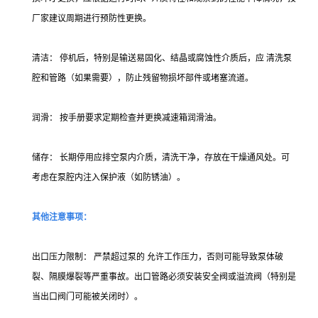
厂家建议周期进行预防性更换。
清洁： 停机后，特别是输送易固化、结晶或腐蚀性介质后，应 清洗泵
腔和管路（如果需要），防止残留物损坏部件或堵塞流道。
润滑： 按手册要求定期检查并更换减速箱润滑油。
储存： 长期停用应排空泵内介质，清洗干净，存放在干燥通风处。可
考虑在泵腔内注入保护液（如防锈油）。
其他注意事项：
出口压力限制： 严禁超过泵的 允许工作压力，否则可能导致泵体破
裂、隔膜爆裂等严重事故。出口管路必须安装安全阀或溢流阀（特别是
当出口阀门可能被关闭时）。