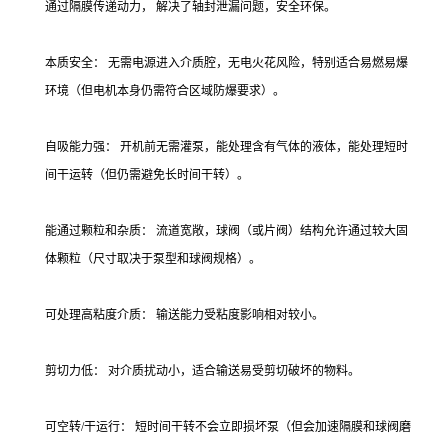
通过隔膜传递动力， 解决了轴封泄漏问题，安全环保。
本质安全： 无需电源进入介质腔，无电火花风险，特别适合易燃易爆
环境（但电机本身仍需符合区域防爆要求）。
自吸能力强： 开机前无需灌泵，能处理含有气体的液体，能处理短时
间干运转（但仍需避免长时间干转）。
能通过颗粒和杂质： 流道宽敞，球阀（或片阀）结构允许通过较大固
体颗粒（尺寸取决于泵型和球阀规格）。
可处理高粘度介质： 输送能力受粘度影响相对较小。
剪切力低： 对介质扰动小，适合输送易受剪切破坏的物料。
可空转/干运行： 短时间干转不会立即损坏泵（但会加速隔膜和球阀磨