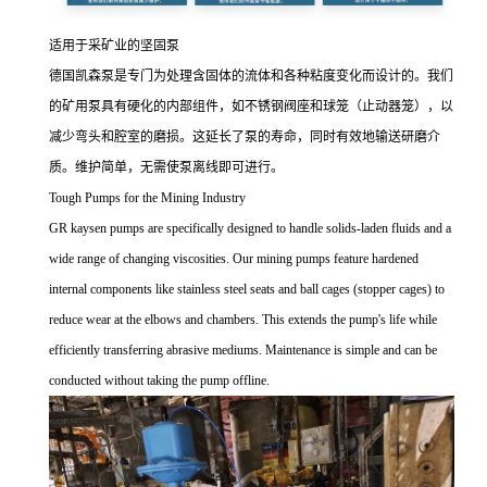
适用于采矿业的坚固泵
德国凯森泵是专门为处理含固体的流体和各种粘度变化而设计的。我们
的矿用泵具有硬化的内部组件，如不锈钢阀座和球笼（止动器笼），以
减少弯头和腔室的磨损。这延长了泵的寿命，同时有效地输送研磨介
质。维护简单，无需使泵离线即可进行。
Tough Pumps for the Mining Industry
GR kaysen pumps are specifically designed to handle solids-laden fluids and a
wide range of changing viscosities. Our mining pumps feature hardened
internal components like stainless steel seats and ball cages (stopper cages) to
reduce wear at the elbows and chambers. This extends the pump's life while
efficiently transferring abrasive mediums. Maintenance is simple and can be
conducted without taking the pump offline.