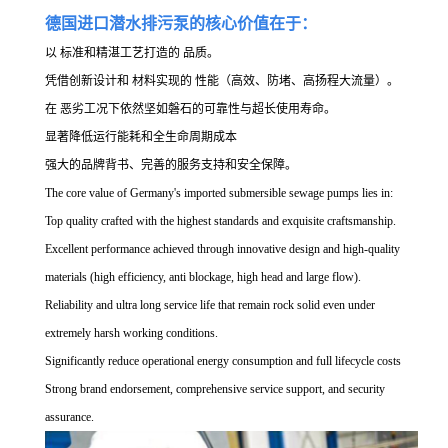
德国进口潜水排污泵的核心价值在于：
以 标准和精湛工艺打造的 品质。
凭借创新设计和 材料实现的 性能（高效、防堵、高扬程大流量）。
在 恶劣工况下依然坚如磐石的可靠性与超长使用寿命。
显著降低运行能耗和全生命周期成本
强大的品牌背书、完善的服务支持和安全保障。
The core value of Germany's imported submersible sewage pumps lies in:
Top quality crafted with the highest standards and exquisite craftsmanship.
Excellent performance achieved through innovative design and high-quality
materials (high efficiency, anti blockage, high head and large flow).
Reliability and ultra long service life that remain rock solid even under
extremely harsh working conditions.
Significantly reduce operational energy consumption and full lifecycle costs
Strong brand endorsement, comprehensive service support, and security
assurance.