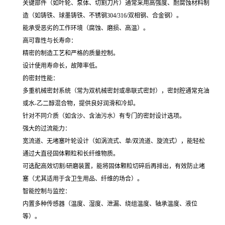
关键部件（如叶轮、泵体、切割刀片）通常采用高强度、耐腐蚀材料制
造（如铸铁、球墨铸铁、不锈钢304/316/双相钢、合金钢）。
能承受恶劣的工作环境（腐蚀、磨损、高温）。
高可靠性与长寿命：
精密的制造工艺和严格的质量控制。
设计使用寿命长，故障率低。
的密封性能：
多重机械密封系统（常为双机械密封或串联式密封），密封腔通常充油
或水-乙二醇混合物，提供良好润滑和冷却。
针对不同介质（如含沙、含油污水）有专门的密封设计选项。
强大的过流能力：
宽流道、无堵塞叶轮设计（如涡流式、单/双流道、旋流式），能轻松
通过大直径固体颗粒和长纤维物质。
可选配高效切割/研磨装置，能将固体颗粒切碎后再排出，有效防止堵
塞（尤其适用于含卫生用品、纤维的场合）。
智能控制与监控：
内置多种传感器（温度、湿度、泄漏、绕组温度、轴承温度、液位
等）。