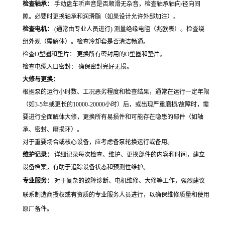
检查轴承：
手动盘车听声音是否顺滑无杂音，检查轴承轴向/径向间
隙。必要时更换轴承和润滑脂（如果设计允许外部加注）。
检查电机：
(通常由专业人员进行) 测量绝缘电阻（兆欧表）。检查绕
组外观（需解体）。检查冷却套是否清洁畅通。
检查O型圈和垫片： 更换所有密封用的O型圈和垫片。
检查电缆入口密封： 确保密封完好无损。
大修与更换：
根据泵的运行小时数、工况恶劣程度和检查结果，通常在运行一定年限
（如3-5年或更长的10000-20000小时）后，或出现严重磨损/故障时，需
要进行全面解体大修，更换所有易损件和可能存在隐患的部件（如轴
承、密封、磨损环）。
对于重要场合或核心设备，应考虑备泵轮换运行或备用。
维护记录：
详细记录每次检查、维护、更换部件的内容和时间，建立
设备档案，有助于追踪设备状态和预测性维护。
专业服务：
对于复杂的故障诊断、电机维修、大修等工作，强烈建议
联系制造商授权或有资质的专业服务人员进行，以确保维修质量和使用
原厂备件。