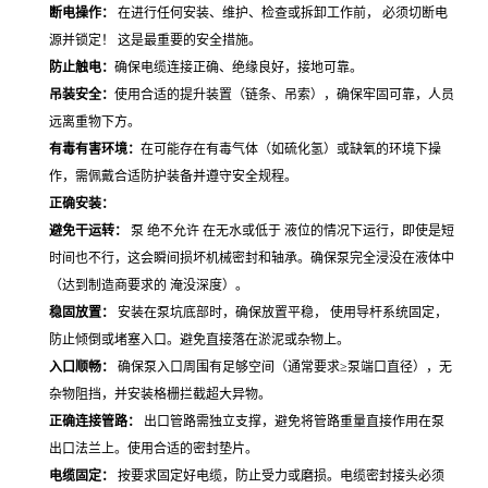
断电操作：
在进行任何安装、维护、检查或拆卸工作前， 必须切断电
源并锁定！ 这是最重要的安全措施。
防止触电：
确保电缆连接正确、绝缘良好，接地可靠。
吊装安全：
使用合适的提升装置（链条、吊索），确保牢固可靠，人员
远离重物下方。
有毒有害环境：
在可能存在有毒气体（如硫化氢）或缺氧的环境下操
作，需佩戴合适防护装备并遵守安全规程。
正确安装：
避免干运转：
泵 绝不允许 在无水或低于 液位的情况下运行，即使是短
时间也不行，这会瞬间损坏机械密封和轴承。确保泵完全浸没在液体中
（达到制造商要求的 淹没深度）。
稳固放置：
安装在泵坑底部时，确保放置平稳， 使用导杆系统固定，
防止倾倒或堵塞入口。避免直接落在淤泥或杂物上。
入口顺畅：
确保泵入口周围有足够空间（通常要求≥泵端口直径），无
杂物阻挡，并安装格栅拦截超大异物。
正确连接管路：
出口管路需独立支撑，避免将管路重量直接作用在泵
出口法兰上。使用合适的密封垫片。
电缆固定：
按要求固定好电缆，防止受力或磨损。电缆密封接头必须