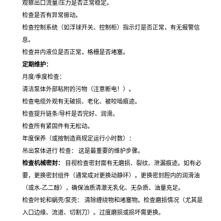
观察出口流量/压力是否正常稳定。
检查是否有异常振动。
检查控制系统（如浮球开关、控制柜）指示灯是否正常，有无报警信
息。
检查井内液位是否正常，格栅是否堵塞。
定期维护：
月度/季度检查：
清洁泵体外部粘附的污物（注意断电！）。
检查电缆外观有无破损、老化、被咬啮痕迹。
检查提升链条/导杆是否完好、润滑。
检查所有紧固件有无松动。
年度保养（或按制造商规定运行小时数）：
吊出泵体进行 检查： 这是最重要的维护步骤。
检查机械密封：
目视检查密封面有无磨损、裂纹、泄漏痕迹。如有必
要，更换密封组件（通常成对更换动静环）。更换密封腔内的润滑油
（或水-乙二醇），确保油质清澈无乳化、无杂质、油量充足。
检查叶轮和蜗壳/泵壳： 清除缠绕物和堵塞物。检查磨损情况（尤其是
入口边缘、流道、切割刀）。过度磨损或损坏需更换。