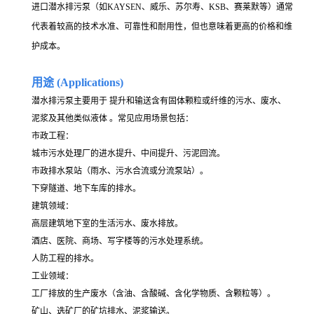
进口潜水排污泵（如KAYSEN、威乐、苏尔寿、KSB、赛莱默等）通常
代表着较高的技术水准、可靠性和耐用性，但也意味着更高的价格和维
护成本。
用途 (Applications)
潜水排污泵主要用于 提升和输送含有固体颗粒或纤维的污水、废水、
泥浆及其他类似液体 。常见应用场景包括：
市政工程：
城市污水处理厂的进水提升、中间提升、污泥回流。
市政排水泵站（雨水、污水合流或分流泵站）。
下穿隧道、地下车库的排水。
建筑领域：
高层建筑地下室的生活污水、废水排放。
酒店、医院、商场、写字楼等的污水处理系统。
人防工程的排水。
工业领域：
工厂排放的生产废水（含油、含酸碱、含化学物质、含颗粒等）。
矿山、选矿厂的矿坑排水、泥浆输送。