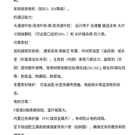
耗。
采用高效电机（如IE3、IE4等级）。
的通过能力：
大通道叶轮/涡流叶轮/单/双流道叶轮： 设计用于 无堵塞 输送含有 大尺
寸固体颗粒 （可达泵口径的50%- ）和 长纤维杂质 的介质。
可靠密封：
双机械密封系统： 通常采用 串联式 布置，中间带油室（油润滑）或水
室（外接清洁水冲洗）。主密封（内侧）承受介质压力，副密封（外
侧）提供额外保障。常用材质如碳化硅/碳化硅(SiC/SiC), 碳化钨/碳化钨
等，耐高温、耐磨损、耐腐蚀。
多重密封保护： 可选油室/水室泄漏传感器、电极探头等监测密封状
态。
电机可靠：
F级或H级绝缘绕组，温升裕度大。
内置过热保护器 （PTC或双金属片），有效防止电机烧毁。
定子绕组腔注满高绝缘强度导热介质（如树脂），确保优异的散热和防