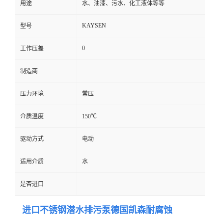
用途
水、油漆、污水、化工液体等等
KAYSEN
型号
0
工作压差
制造商
压力环境
常压
介质温度
150℃
驱动方式
电动
适用介质
水
是否进口
进口不锈钢潜水排污泵德国凯森耐腐蚀