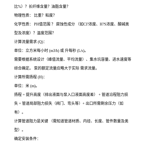
比%）？长纤维含量？油脂含量？
物理性质： 比重？粘度？
化学性质： PH值范围 ？ 腐蚀性成分 （如Cl?浓度、H?S浓度、酸碱类
型及浓度）？温度范围？
计算流量需求 (Q)：
单位：立方米每小时 (m3/h) 或 升每秒 (L/s)。
需要根据系统设计（峰值流量、平均流量）、集水坑容量、进水速度等
综合确定。 泵的额定流量应略大于实际 需求流量。
计算所需扬程 (H)：
单位：米 (m)。
扬程 = 提升高度（排出液面与泵入口液面高度差） + 管道沿程阻力损
失 + 管道局部阻力损失（阀门、弯头等）+ 出口所需剩余压力（如
有）。
计算管道阻力是关键 （需知道管道材质、内径、长度、管件数量及类
型）。
确定安装条件：