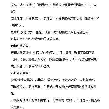
安装方式： 固定式（带耦合）？移动式（带提手或提篮）？自由放
置？
潜水深度（淹没深度）： 泵体最小淹没深度需满足要求（保证冷却和
防进气）。
集水坑/水池尺寸： 直径、深度，确保泵能放入且有足够空间。
环境温度： 液体温度和周围环境温度。
选择材质等级：
根据介质腐蚀性（特别是Cl?浓度、PH值、温度）选择不锈钢等级
（304、316、316L、双相钢、超级双相钢等）。对于强腐蚀或特殊介
质，应咨询厂家或专业工程师。
选择叶轮类型：
杂质/纤维含量高、易堵塞： 涡流叶轮、单流道叶轮、撕裂型叶轮。
固体颗粒大、磨损严重： 半开式、开式叶轮或带耐磨衬板的闭式叶
轮。
介质相对清洁但对效率要求高： 闭式叶轮（效率 ，但通过固体能力相
对较弱）。