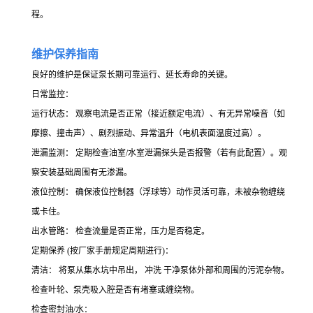
程。
维护保养指南
良好的维护是保证泵长期可靠运行、延长寿命的关键。
日常监控：
运行状态： 观察电流是否正常（接近额定电流）、有无异常噪音（如
摩擦、撞击声）、剧烈振动、异常温升（电机表面温度过高）。
泄漏监测： 定期检查油室/水室泄漏探头是否报警（若有此配置）。观
察安装基础周围有无渗漏。
液位控制： 确保液位控制器（浮球等）动作灵活可靠，未被杂物缠绕
或卡住。
出水管路： 检查流量是否正常，压力是否稳定。
定期保养 (按厂家手册规定周期进行)：
清洁： 将泵从集水坑中吊出， 冲洗 干净泵体外部和周围的污泥杂物。
检查叶轮、泵壳吸入腔是否有堵塞或缠绕物。
检查密封油/水：