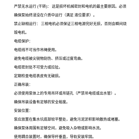
严禁无水运行 (干转)： 这是损坏机械密封和电机的最主要原因。必须
确保泵始终浸没在介质中运行（满足 液位要求）。
禁止缺相运行： 三相电机必须保证三相电源完好无损，否则会瞬间烧
毁电机。
电缆保护：
电缆线不可当作吊绳使用。
避免电缆被尖锐物刮伤、挤压或过度弯曲。
电缆密封处不可受力或拉扯。
定期检查电缆表皮有无破损。
正确吊装：
必须使用泵体上的专用吊环或吊链孔（严禁吊电缆或出水管）。
确保吊装设备有足够的安全裕度。
安装位置：
泵应放置在集水坑底部较平整处，避免污泥淤积影响散热或堵塞。
确保泵体周围有足够空间，避免吸入杂物或影响水流。
使用耦合装置时，确保导杆垂直，导轨安装牢固。