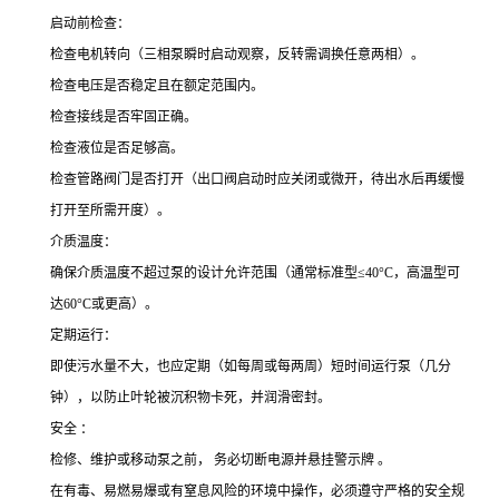
启动前检查：
检查电机转向（三相泵瞬时启动观察，反转需调换任意两相）。
检查电压是否稳定且在额定范围内。
检查接线是否牢固正确。
检查液位是否足够高。
检查管路阀门是否打开（出口阀启动时应关闭或微开，待出水后再缓慢
打开至所需开度）。
介质温度：
确保介质温度不超过泵的设计允许范围（通常标准型≤40°C，高温型可
达60°C或更高）。
定期运行：
即使污水量不大，也应定期（如每周或每两周）短时间运行泵（几分
钟），以防止叶轮被沉积物卡死，并润滑密封。
安全 ：
检修、维护或移动泵之前， 务必切断电源并悬挂警示牌 。
在有毒、易燃易爆或有窒息风险的环境中操作，必须遵守严格的安全规