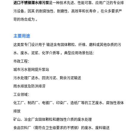
进口不锈钢潜水排污泵
是一种技术先进、性能可靠、应用广泛的专业排
污设备，因其 的耐腐蚀性、耐磨性、高效率和长寿命 ，在众多要求严
苛的场合成为 。
主要用途
这类泵专门设计用于 输送含有固体颗粒、纤维、磨料或其他
杂质的污
水、废水、泥浆、化学介质等 。典型应用场景包括：
市政工程：
城市污水管网提升泵站
污水处理厂进水、回流污泥、剩余污泥输送
雨水排放及防洪排涝
工业领域：
化工厂、制药厂、电镀厂、印染厂、造纸厂等的工艺废水、腐蚀性液体
排放
矿山、冶金厂含固体颗粒和磨蚀性介质的废水处理
食品饮料厂（需符合卫生级要求的不锈钢）的废水、废料输送