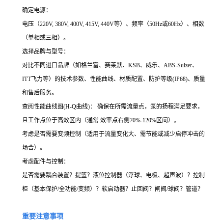
确定电源：
电压（220V, 380V, 400V, 415V, 440V等）、频率（50Hz或60Hz）、相数
（单相或三相）。
选择品牌与型号：
对比不同进口品牌（如格兰富、赛莱默、KSB、威乐、ABS-Sulzer、
ITT飞力等）的技术参数、性能曲线、材质配置、防护等级(IP68)、质量
和售后服务。
查阅性能曲线图(H-Q曲线)： 确保在所需流量点，泵的扬程满足要求，
且工作点位于高效区内（通常 效率点右侧70%-120%区间）。
考虑是否需要变频控制（适用于流量变化大、需节能或减少启停冲击的
场合）。
考虑配件与控制：
是否需要耦合装置？提篮？液位控制器（浮球、电极、超声波）？控制
柜（基本保护/全功能/变频）？软启动器？止回阀？闸阀/球阀？管道？
重要注意事项