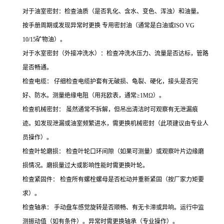
对于油室密封：检查油质（是否乳化、含水、变色、浑浊）和油量。
按手册周期或发现异常时更换 专用密封油（通常是白油或ISO VG
10/15矿物油）。
对于水室密封（外接冲洗水）：检查冲洗水压力、流量是否达标，管路
是否畅通。
检查电缆： 仔细检查电缆护套有无破损、龟裂、硬化，接头是否完
好、防水。测量绝缘电阻（用兆欧表，通常≥1MΩ）。
检查机械密封： 虽然通常不拆解，但吊出清洁时可观察有无泄漏痕
迹。如发现泄漏或油室频繁进水，需更换机械密封（此项建议由专业人
员操作）。
检查叶轮磨损： 检查叶轮口环间隙（如果可测量）或观察叶片边缘磨
损情况。磨损量过大或影响性能时需更换叶轮。
检查紧固件： 检查所有螺栓螺母是否松动并重新紧固（按厂家力矩要
求）。
检查轴承： 手动盘车感觉旋转是否顺畅、有无卡滞或异响。运行中监
测振动值（如有条件）。异常时需更换轴承（专业操作）。