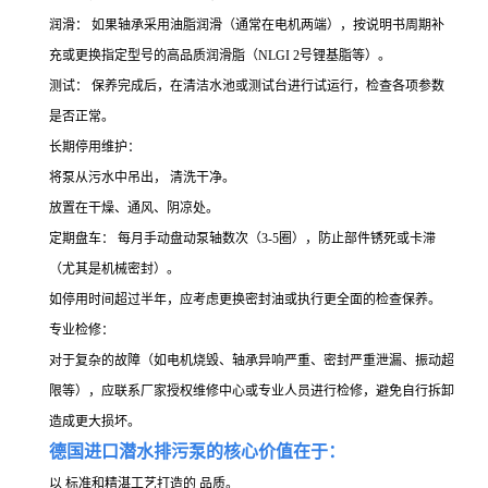
润滑： 如果轴承采用油脂润滑（通常在电机两端），按说明书周期补
充或更换指定型号的高品质润滑脂（NLGI 2号锂基脂等）。
测试： 保养完成后，在清洁水池或测试台进行试运行，检查各项参数
是否正常。
长期停用维护：
将泵从污水中吊出， 清洗干净。
放置在干燥、通风、阴凉处。
定期盘车： 每月手动盘动泵轴数次（3-5圈），防止部件锈死或卡滞
（尤其是机械密封）。
如停用时间超过半年，应考虑更换密封油或执行更全面的检查保养。
专业检修：
对于复杂的故障（如电机烧毁、轴承异响严重、密封严重泄漏、振动超
限等），应联系厂家授权维修中心或专业人员进行检修，避免自行拆卸
造成更大损坏。
德国进口潜水排污泵的核心价值在于：
以 标准和精湛工艺打造的 品质。