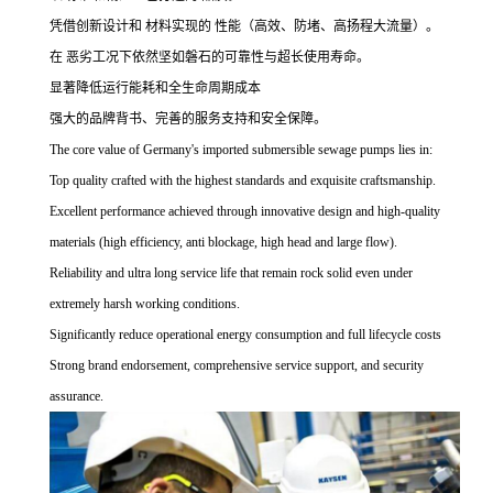
凭借创新设计和 材料实现的 性能（高效、防堵、高扬程大流量）。
在 恶劣工况下依然坚如磐石的可靠性与超长使用寿命。
显著降低运行能耗和全生命周期成本
强大的品牌背书、完善的服务支持和安全保障。
The core value of Germany's imported submersible sewage pumps lies in:
Top quality crafted with the highest standards and exquisite craftsmanship.
Excellent performance achieved through innovative design and high-quality
materials (high efficiency, anti blockage, high head and large flow).
Reliability and ultra long service life that remain rock solid even under
extremely harsh working conditions.
Significantly reduce operational energy consumption and full lifecycle costs
Strong brand endorsement, comprehensive service support, and security
assurance.