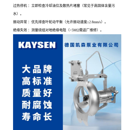
过热停机 ：立即检查冷却油位及散热片堵塞（常见于高固体含量污
水）。
振动异常 ：优先排查叶轮动平衡（允许振动速度≤2.8mm/s）。
绝缘失效 ：测量绕组对地绝缘电阻（<5MΩ需返厂维修）。