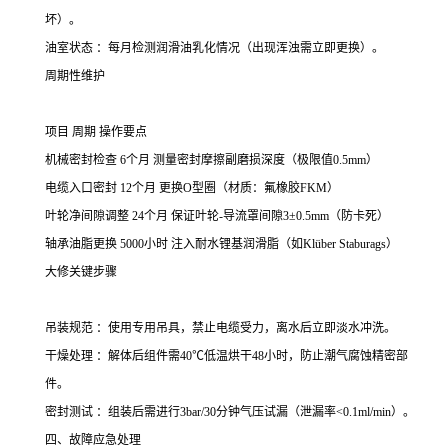
坏）。
油室状态 ：每月检测润滑油乳化情况（出现浑浊需立即更换）。
周期性维护
项目 周期 操作要点
机械密封检查 6个月 测量密封摩擦副磨损深度（极限值0.5mm）
电缆入口密封 12个月 更换O型圈（材质：氟橡胶FKM）
叶轮净间隙调整 24个月 保证叶轮-导流罩间隙3±0.5mm（防卡死）
轴承油脂更换 5000小时 注入耐水锂基润滑脂（如Klüber Staburags）
大修关键步骤
吊装规范 ：使用专用吊具，禁止电缆受力，离水后立即淡水冲洗。
干燥处理 ：解体后组件需40℃低温烘干48小时，防止潮气腐蚀精密部
件。
密封测试 ：组装后需进行3bar/30分钟气压试漏（泄漏率<0.1ml/min）。
四、故障应急处理