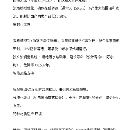
高推流比（可达1:10以上），有效避免水体死角。
流场模拟优化，确保在低转速（通常30-150rpm）下产生大范围温和紊
流，能耗比国产同类产品低15-30%。
密封可靠性
双机械密封+油室泄漏传感器 ：采用碳化硅/SiC密封环，配合多重唇形
密封，IP68防护等级，可承受10米水深长期运行。
独立油润滑系统 ：隔绝污水与轴承，延长寿命（设计寿命>10万小
时），故障率＜0.5%/年。
智能运维支持
标配振动/温度实时监测接口，兼容PLC系统预警。
模块化设计（如电缆插拔式接头），更换叶轮仅需<30分钟，减少停机
损失。
特种材质适应 环境