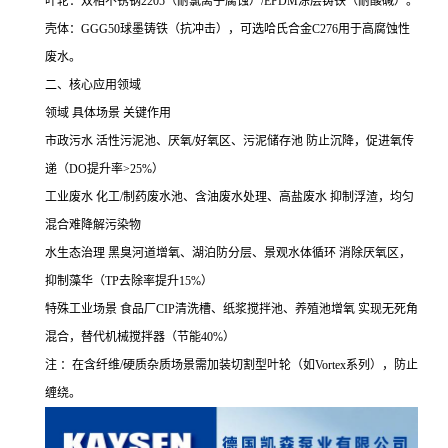
叶轮：双相不锈钢2205（耐氯离子腐蚀）/EPDM涂层铸铁（耐酸碱）。
壳体：GGG50球墨铸铁（抗冲击），可选哈氏合金C276用于高腐蚀性
废水。
二、核心应用领域
领域 具体场景 关键作用
市政污水 活性污泥池、厌氧/好氧区、污泥储存池 防止沉降，促进氧传
递（DO提升率>25%）
工业废水 化工/制药废水池、含油废水处理、高盐废水 抑制浮渣，均匀
混合难降解污染物
水生态治理 黑臭河道增氧、湖泊防分层、景观水体循环 消除厌氧区，
抑制藻华（TP去除率提升15%）
特殊工业场景 食品厂CIP清洗槽、纸浆搅拌池、养殖池增氧 实现无死角
混合，替代机械搅拌器（节能40%）
注 ：在含纤维/硬质杂质场景需加装切割型叶轮（如Vortex系列），防止
缠绕。