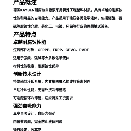
产品概述
德国KAYSEN耐腐蚀自吸泵采用特殊工程塑料材质，具有卓越的耐腐蚀
性能和可靠的自吸能力。产品适用于输送各类化学液体，包括强酸、强
碱等腐蚀性介质，是化工、电镀、环保等行业的理想输送设备。
产品特点
卓越耐腐蚀性能
过流部件材质：CFRPP、FRPP、CPVC、PVDF
适用于强酸、强碱等大多数化学液体
材料性能稳定，耐腐蚀性优异
创新技术设计
特殊轴封冷却系统，内置聚四氟乙烯波纹管密封件
自动冷却性能，无需外接冷却管路
可选配循环冷却管，适应特殊工况需求
强劲自吸能力
真空自吸设计，自吸力强劲
内置节流阀，完全防止液体回流
运行稳定，效率高